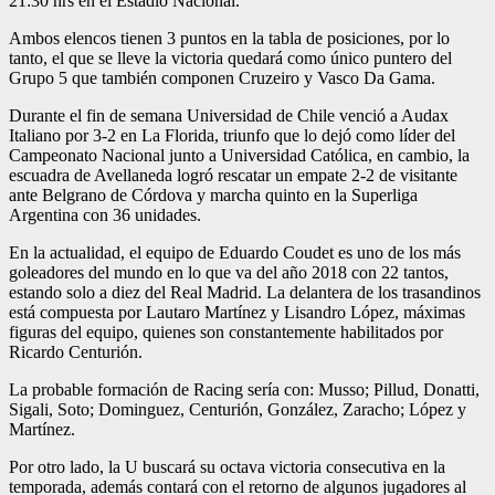
21:30 hrs en el Estadio Nacional.
Ambos elencos tienen 3 puntos en la tabla de posiciones, por lo
tanto, el que se lleve la victoria quedará como único puntero del
Grupo 5 que también componen Cruzeiro y Vasco Da Gama.
Durante el fin de semana Universidad de Chile venció a Audax
Italiano por 3-2 en La Florida, triunfo que lo dejó como líder del
Campeonato Nacional junto a Universidad Católica, en cambio, la
escuadra de Avellaneda logró rescatar un empate 2-2 de visitante
ante Belgrano de Córdova y marcha quinto en la Superliga
Argentina con 36 unidades.
En la actualidad, el equipo de Eduardo Coudet es uno de los más
goleadores del mundo en lo que va del año 2018 con 22 tantos,
estando solo a diez del Real Madrid. La delantera de los trasandinos
está compuesta por Lautaro Martínez y Lisandro López, máximas
figuras del equipo, quienes son constantemente habilitados por
Ricardo Centurión.
La probable formación de Racing sería con: Musso; Pillud, Donatti,
Sigali, Soto; Dominguez, Centurión, González, Zaracho; López y
Martínez.
Por otro lado, la U buscará su octava victoria consecutiva en la
temporada, además contará con el retorno de algunos jugadores al