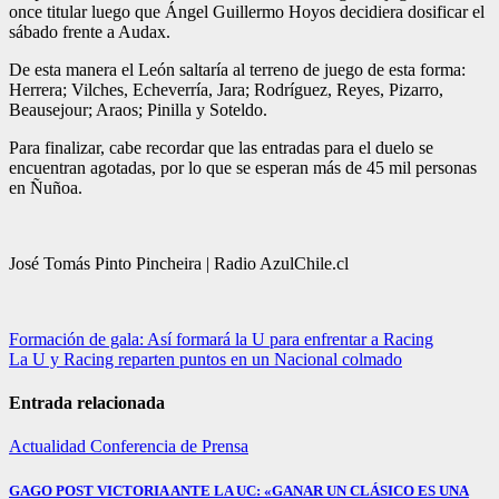
once titular luego que Ángel Guillermo Hoyos decidiera dosificar el
sábado frente a Audax.
De esta manera el León saltaría al terreno de juego de esta forma:
Herrera; Vilches, Echeverría, Jara; Rodríguez, Reyes, Pizarro,
Beausejour; Araos; Pinilla y Soteldo.
Para finalizar, cabe recordar que las entradas para el duelo se
encuentran agotadas, por lo que se esperan más de 45 mil personas
en Ñuñoa.
José Tomás Pinto Pincheira | Radio AzulChile.cl
Navegación
Formación de gala: Así formará la U para enfrentar a Racing
La U y Racing reparten puntos en un Nacional colmado
de
entradas
Entrada relacionada
Actualidad
Conferencia de Prensa
GAGO POST VICTORIA ANTE LA UC: «GANAR UN CLÁSICO ES UNA