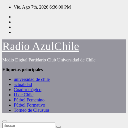
Saltar
Vie. Ago 7th, 2026
6:36:00 PM
al
contenido
Radio AzulChile
Medio Digital Partidario Club Universidad de Chile.
Etiquetas principales
universidad de chile
actualidad
Cuadro mágico
U de Chile
Fútbol Femenino
Fútbol Formativo
Torneo de Clausura