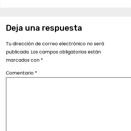
v
e
Deja una respuesta
g
a
Tu dirección de correo electrónico no será
c
publicada.
Los campos obligatorios están
marcados con
*
i
Comentario
*
ó
n
d
e
e