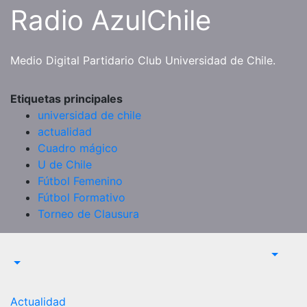
Saltar
Radio AzulChile
al
contenido
Medio Digital Partidario Club Universidad de Chile.
Etiquetas principales
universidad de chile
actualidad
Cuadro mágico
U de Chile
Fútbol Femenino
Fútbol Formativo
Torneo de Clausura
Actualidad