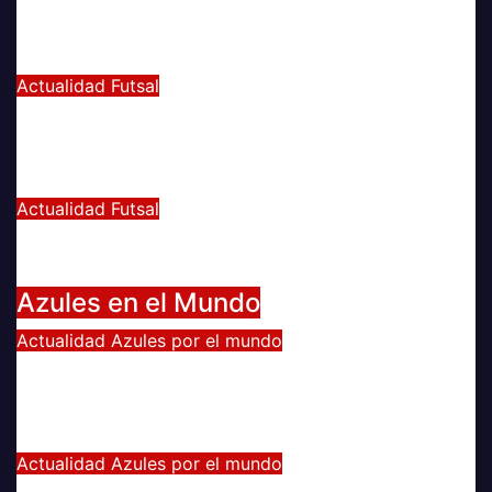
vivió ayer en La Florida
Jul 5, 2022
Radio AzulChile
Actualidad
Futsal
Decisiva fecha vivirá el equipo
Futsal en la final del certamen
Jun 24, 2022
Radio AzulChile
Actualidad
Futsal
El clásico fue azul en el Futsal
Jun 18, 2022
Radio AzulChile
Azules en el Mundo
Actualidad
Azules por el mundo
CONTINUA LA PESADILLA DE
ARAOS: NUEVA LESIÓN.
Feb 17, 2024
Alvaro Valenzuela
Actualidad
Azules por el mundo
Edu Vargas se ilusiona: «La gente