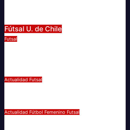
LA U FEMENINA LO GANA EN LA
PINTANA!
Abr 2, 2024
Radio AzulChile
Fútsal U. de Chile
Futsal
UNIVERSIDAD DE CHILE GANA EL
TETRACAMPEONATO DEL FUTSAL
FEMENINO
Dic 2, 2024
Joaquín Rivas
Actualidad
Futsal
¿Qué nos pasó en la Libertadores de
Futsal?
Sep 27, 2022
Joaquín Rivas
Actualidad
Fútbol Femenino
Futsal
¡Haciendo club! Grato amistoso
entre leonas Futsal y Fútbol 11 se