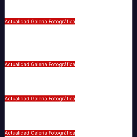
ÑUBLENSE
May 28, 2024
Radio AzulChile
Actualidad
Galería Fotográfica
GALERÍA DE FOTOGRAFÍAS DE
ACCESOS DEL ESTADIO NACIONAL,
CLÁSICO UNIVERSITARIO
May 21, 2024
Eduardo Quiñones Vargas
Actualidad
Galería Fotográfica
EMPATE DE U. DE CHILE VS
COQUIMBO
Abr 15, 2024
Radio AzulChile
Actualidad
Galería Fotográfica
PUNTEROS EN LA CANCHA Y EN LA
GALERÍA
Abr 8, 2024
Radio AzulChile
Actualidad
Galería Fotográfica