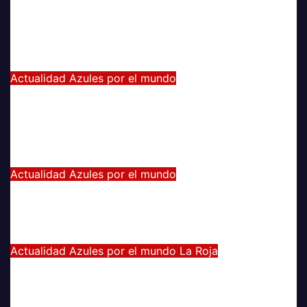
sabe que quiero volver a jugar algún
día a la U»
Jul 26, 2021
Alvaro Valenzuela
Actualidad
Azules por el mundo
Eduardo Vargas fue escogido el
mejor jugador chileno de la Copa
América
Jul 13, 2021
Radio AzulChile
Actualidad
Azules por el mundo
Manuel Iturra inicia como DT en
España
Jul 5, 2021
Alvaro Valenzuela
Actualidad
Azules por el mundo
La Roja
El gran partido de Eugenio Mena
ante Argentina