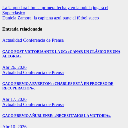
Navegación
La U quedará libre la primera fecha y en la quinta jugará el
Superclásico
de
Daniela Zamora, la capitana azul parte al fútbol sueco
entradas
Entrada relacionada
Actualidad
Conferencia de Prensa
GAGO POST VICTORIA ANTE LA UC: «GANAR UN CLÁSICO ES UNA
ALEGRÍA».
Abr 26, 2026
Actualidad
Conferencia de Prensa
GAGO PREVIO A EVERTON: «CHARLES ESTÁ EN PROCESO DE
RECUPERACIÓN».
Abr 17, 2026
Actualidad
Conferencia de Prensa
GAGO PREVIO A ÑUBLENSE: «NECESITAMOS LA VICTORIA».
Abr 10, 2026