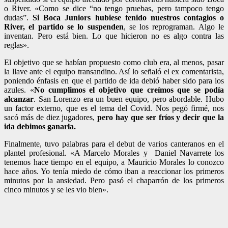
o River. «Como se dice “no tengo pruebas, pero tampoco tengo
dudas”.
Si Boca Juniors hubiese tenido nuestros contagios o
River, el partido se lo suspenden
, se los reprograman. Algo le
inventan. Pero está bien. Lo que hicieron no es algo contra las
reglas».
El objetivo que se habían propuesto como club era, al menos, pasar
la llave ante el equipo transandino. Así lo señaló el ex comentarista,
poniendo énfasis en que el partido de ida debió haber sido para los
azules. «
No cumplimos el objetivo que creímos que se podía
alcanzar
. San Lorenzo era un buen equipo, pero abordable. Hubo
un factor externo, que es el tema del Covid. Nos pegó firmé, nos
sacó más de diez jugadores,
pero hay que ser fríos y decir que la
ida debimos ganarla.
Finalmente, tuvo palabras para el debut de varios canteranos en el
plantel profesional. «A Marcelo Morales y Daniel Navarrete los
tenemos hace tiempo en el equipo, a Mauricio Morales lo conozco
hace años. Yo tenía miedo de cómo iban a reaccionar los primeros
minutos por la ansiedad. Pero pasó el chaparrón de los primeros
cinco minutos y se les vio bien».