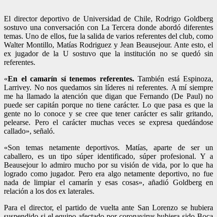
El director deportivo de Universidad de Chile, Rodrigo Goldberg
sostuvo una conversación con La Tercera donde abordó diferentes
temas. Uno de ellos, fue la salida de varios referentes del club, como
Walter Montillo, Matías Rodriguez y Jean Beausejour. Ante esto, el
ex jugador de la U sostuvo que la institución no se quedó sin
referentes.
«
En el camarín sí tenemos referentes.
También está Espinoza,
Larrivey. No nos quedamos sin líderes ni referentes. A mí siempre
me ha llamado la atención que digan que Fernando (De Paul) no
puede ser capitán porque no tiene carácter. Lo que pasa es que la
gente no lo conoce y se cree que tener carácter es salir gritando,
pelearse. Pero el carácter muchas veces se expresa quedándose
callado», señaló.
«Son temas netamente deportivos. Matías, aparte de ser un
caballero, es un tipo súper identificado, súper profesional. Y a
Beausejour lo admiro mucho por su visión de vida, por lo que ha
logrado como jugador. Pero era algo netamente deportivo, no fue
nada de limpiar el camarín y esas cosas», añadió Goldberg en
relación a los dos ex laterales.
Para el director, el partido de vuelta ante San Lorenzo se hubiera
suspendido si el equipo afectado por coronavirus hubiera sido Boca