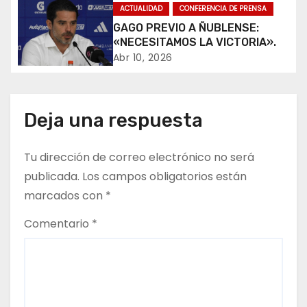
ó
ACTUALIDAD
CONFERENCIA DE PRENSA
GAGO PREVIO A ÑUBLENSE:
n
«NECESITAMOS LA VICTORIA».
Abr 10, 2026
d
e
Deja una respuesta
e
n
Tu dirección de correo electrónico no será
publicada.
Los campos obligatorios están
t
marcados con
*
r
Comentario
*
a
d
a