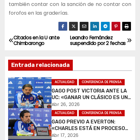
también contar con la sanción de no contar con
forofos en las graderías.
Citados en la U ante
Leandro Fernández
N
Chimbarongo
suspendido por 2 fechas
a
Entrada relacionada
v
e
ACTUALIDAD
CONFERENCIA DE PRENSA
GAGO POST VICTORIA ANTE LA
g
UC: «GANAR UN CLÁSICO ES UNA
ALEGRÍA».
a
Abr 26, 2026
ACTUALIDAD
CONFERENCIA DE PRENSA
c
GAGO PREVIO A EVERTON:
«CHARLES ESTÁ EN PROCESO
i
DE RECUPERACIÓN».
Abr 17, 2026