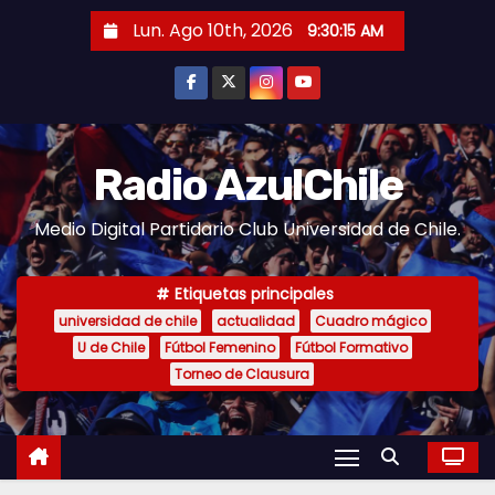
S
Lun. Ago 10th, 2026
9:30:16 AM
a
l
t
a
r
Radio AzulChile
a
Medio Digital Partidario Club Universidad de Chile.
l
c
o
Etiquetas principales
n
universidad de chile
actualidad
Cuadro mágico
U de Chile
Fútbol Femenino
Fútbol Formativo
t
Torneo de Clausura
e
n
i
d