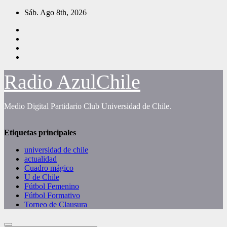
Saltar
Sáb. Ago 8th, 2026
al
contenido
Radio AzulChile
Medio Digital Partidario Club Universidad de Chile.
Etiquetas principales
universidad de chile
actualidad
Cuadro mágico
U de Chile
Fútbol Femenino
Fútbol Formativo
Torneo de Clausura