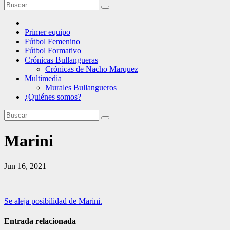
Primer equipo
Fútbol Femenino
Fútbol Formativo
Crónicas Bullangueras
Crónicas de Nacho Marquez
Multimedia
Murales Bullangueros
¿Quiénes somos?
Marini
Jun 16, 2021
Navegación
Se aleja posibilidad de Marini.
de
Entrada relacionada