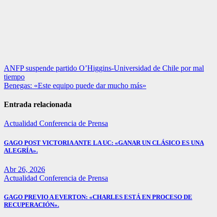
Navegación
ANFP suspende partido O’Higgins-Universidad de Chile por mal
tiempo
de
Benegas: «Este equipo puede dar mucho más»
entradas
Entrada relacionada
Actualidad
Conferencia de Prensa
GAGO POST VICTORIA ANTE LA UC: «GANAR UN CLÁSICO ES UNA
ALEGRÍA».
Abr 26, 2026
Actualidad
Conferencia de Prensa
GAGO PREVIO A EVERTON: «CHARLES ESTÁ EN PROCESO DE
RECUPERACIÓN».