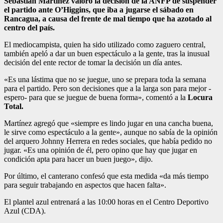
Sebastián Martínez valoró la decisión de la ANFP de suspender
el partido ante O’Higgins, que iba a jugarse el sábado en
Rancagua, a causa del frente de mal tiempo que ha azotado al
centro del país.
El mediocampista, quien ha sido utilizado como zaguero central,
también apeló a dar un buen espectáculo a la gente, tras la inusual
decisión del ente rector de tomar la decisión un día antes.
«Es una lástima que no se juegue, uno se prepara toda la semana
para el partido. Pero son decisiones que a la larga son para mejor -
espero- para que se juegue de buena forma», comentó a la
Locura
Total.
Martínez agregó que «siempre es lindo jugar en una cancha buena,
le sirve como espectáculo a la gente», aunque no sabía de la opinión
del arquero Johnny Herrera en redes sociales, que había pedido no
jugar. «Es una opinión de él, pero opino que hay que jugar en
condición apta para hacer un buen juego», dijo.
Por último, el canterano confesó que esta medida «da más tiempo
para seguir trabajando en aspectos que hacen falta».
El plantel azul entrenará a las 10:00 horas en el Centro Deportivo
Azul (CDA).