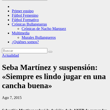
Primer equipo
Fútbol Femenino
Fútbol Formativo
Crónicas Bullangueras
Crónicas de Nacho Marquez
Multimedia
Murales Bullangueros
¿Quiénes somos?
Actualidad
Seba Martínez y suspensión:
«Siempre es lindo jugar en una
cancha buena»
Ago 7, 2015