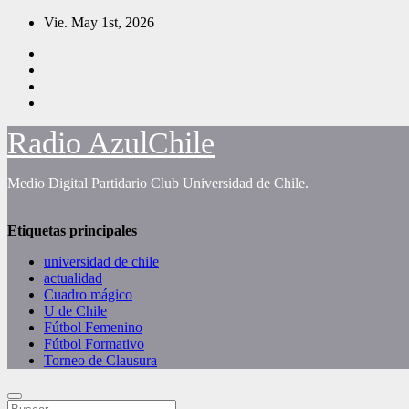
Saltar
Vie. May 1st, 2026
al
contenido
Radio AzulChile
Medio Digital Partidario Club Universidad de Chile.
Etiquetas principales
universidad de chile
actualidad
Cuadro mágico
U de Chile
Fútbol Femenino
Fútbol Formativo
Torneo de Clausura