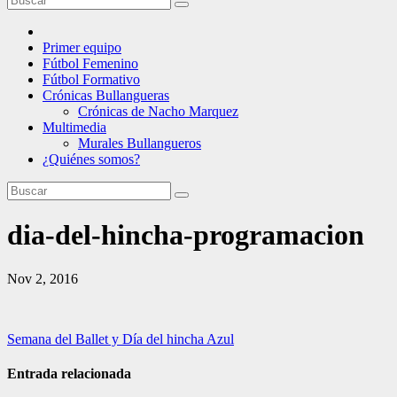
Primer equipo
Fútbol Femenino
Fútbol Formativo
Crónicas Bullangueras
Crónicas de Nacho Marquez
Multimedia
Murales Bullangueros
¿Quiénes somos?
dia-del-hincha-programacion
Nov 2, 2016
Navegación
Semana del Ballet y Día del hincha Azul
de
Entrada relacionada
entradas