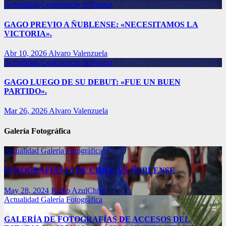
Actualidad
Conferencia de Prensa
GAGO PREVIO A ÑUBLENSE: «NECESITAMOS LA
VICTORIA».
Abr 10, 2026
Alvaro Valenzuela
Actualidad
Conferencia de Prensa
GAGO LUEGO DE SU DEBUT: «FUE UN BUEN
PARTIDO».
Mar 26, 2026
Alvaro Valenzuela
Galería Fotográfica
Actualidad
Galería Fotográfica
FOTOGRAFÍAS U. DE CHILE VS ÑUBLENSE
May 28, 2024
Radio AzulChile
Actualidad
Galería Fotográfica
GALERÍA DE FOTOGRAFÍAS DE ACCESOS DEL