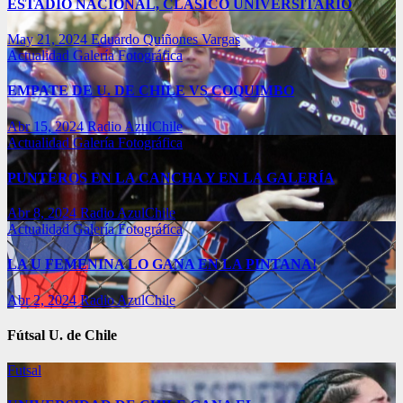
ESTADIO NACIONAL, CLÁSICO UNIVERSITARIO
May 21, 2024
Eduardo Quiñones Vargas
Actualidad
Galería Fotográfica
EMPATE DE U. DE CHILE VS COQUIMBO
Abr 15, 2024
Radio AzulChile
Actualidad
Galería Fotográfica
PUNTEROS EN LA CANCHA Y EN LA GALERÍA
Abr 8, 2024
Radio AzulChile
Actualidad
Galería Fotográfica
LA U FEMENINA LO GANA EN LA PINTANA!
Abr 2, 2024
Radio AzulChile
Fútsal U. de Chile
Futsal