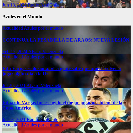
Jun 18, 2022
Radio AzulChile
Azules en el Mundo
Actualidad
Azules por el mundo
CONTINUA LA PESADILLA DE ARAOS: NUEVA LESIÓN.
Feb 17, 2024
Alvaro Valenzuela
Actualidad
Azules por el mundo
Edu Vargas se ilusiona: «La gente sabe que quiero volver a
jugar algún día a la U»
Jul 26, 2021
Alvaro Valenzuela
Actualidad
Azules por el mundo
Eduardo Vargas fue escogido el mejor jugador chileno de la
Copa América
Jul 13, 2021
Radio AzulChile
Actualidad
Azules por el mundo