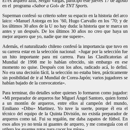
El ex arquero azul, Sergio Vargas, participó este jueves 17 de agosto
en el programa
«Sabor a Gol» de
TNT
Sports.
Superman confesó su criterio sobre su espacio en la historia del arco
laico: «Manuel Astorga en los ’60, Hugo Carvallo en los ’70; y de
los últimos 30 años de la U no hay duda: la historia que te marca un
antes y un después. De los últimos 30 años no creo que haya un
mejor arquero que yo, nadie que me supere».
Además, el naturalizado chileno confesó la importancia que tuvo en
su carrera estar en la selección nacional: «Jugar por la selección fue
un hito importante para mi carrera. Para las Clasificatorias al
Mundial de 1998 me lo habían ofrecido, sin embargo en ese
momento no quise. Después con los años, radicado acá, lo definí.
No era una decisión fácil, la selección no estaba bien, prácticamente
sin posibilidad de ir al Mundial de Corea-Japón; varios jugadores se
habían bajado de la convocatoria».
Para terminar, dio detalles sobre quienes lo formaron como jugador:
«Mi preparador de arqueros fue Miguel Ángel Santoro, quien formó
a un montón de arqueros, entre ellos al campeón del mundo,
Emiliano «Dibu» Martinez. Yo tuve la suerte, porque él era el
técnico del equipo de la Quinta División, no existía preparador de
arqueros como tal. Fui su regalón, me daba zapatos de fútbol. En
esos años yo no tenía ni guantes de arquero, y me conseguía con el
utilero los guantes rotos para cocer los míos».