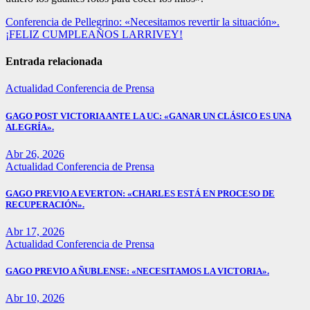
Navegación
Conferencia de Pellegrino: «Necesitamos revertir la situación».
¡FELIZ CUMPLEAÑOS LARRIVEY!
de
entradas
Entrada relacionada
Actualidad
Conferencia de Prensa
GAGO POST VICTORIA ANTE LA UC: «GANAR UN CLÁSICO ES UNA
ALEGRÍA».
Abr 26, 2026
Actualidad
Conferencia de Prensa
GAGO PREVIO A EVERTON: «CHARLES ESTÁ EN PROCESO DE
RECUPERACIÓN».
Abr 17, 2026
Actualidad
Conferencia de Prensa
GAGO PREVIO A ÑUBLENSE: «NECESITAMOS LA VICTORIA».
Abr 10, 2026