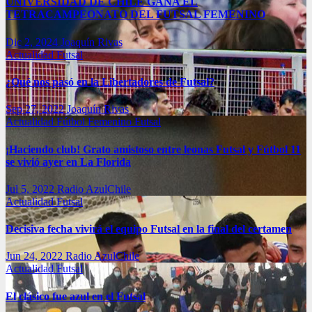
UNIVERSIDAD DE CHILE GANA EL
TETRACAMPEONATO DEL FUTSAL FEMENINO
Dic 2, 2024
Joaquín Rivas
Actualidad
Futsal
¿Qué nos pasó en la Libertadores de Futsal?
Sep 27, 2022
Joaquín Rivas
Actualidad
Fútbol Femenino
Futsal
¡Haciendo club! Grato amistoso entre leonas Futsal y Fútbol 11
se vivió ayer en La Florida
Jul 5, 2022
Radio AzulChile
Actualidad
Futsal
Decisiva fecha vivirá el equipo Futsal en la final del certamen
Jun 24, 2022
Radio AzulChile
Actualidad
Futsal
El clásico fue azul en el Futsal