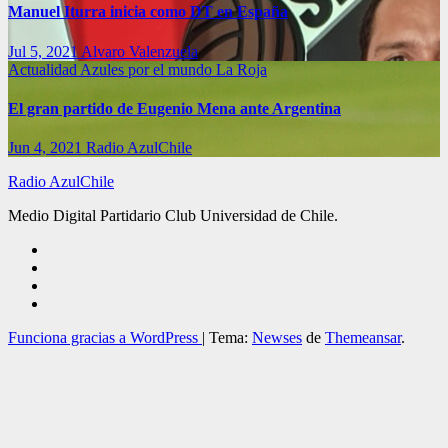
Manuel Iturra inicia como DT en España
Jul 5, 2021
Alvaro Valenzuela
Actualidad
Azules por el mundo
La Roja
El gran partido de Eugenio Mena ante Argentina
Jun 4, 2021
Radio AzulChile
Radio AzulChile
Medio Digital Partidario Club Universidad de Chile.
Funciona gracias a WordPress
|
Tema:
Newses
de
Themeansar
.