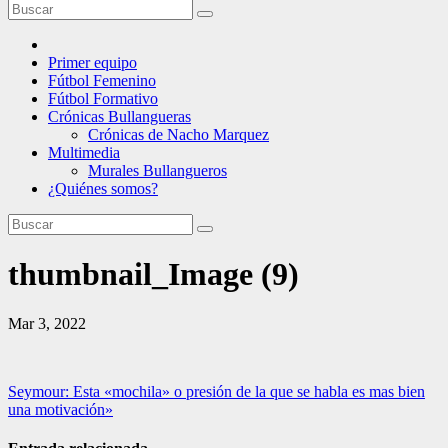
Primer equipo
Fútbol Femenino
Fútbol Formativo
Crónicas Bullangueras
Crónicas de Nacho Marquez
Multimedia
Murales Bullangueros
¿Quiénes somos?
thumbnail_Image (9)
Mar 3, 2022
Navegación
Seymour: Esta «mochila» o presión de la que se habla es mas bien
una motivación»
de