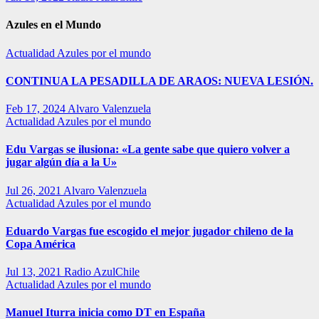
Azules en el Mundo
Actualidad
Azules por el mundo
CONTINUA LA PESADILLA DE ARAOS: NUEVA LESIÓN.
Feb 17, 2024
Alvaro Valenzuela
Actualidad
Azules por el mundo
Edu Vargas se ilusiona: «La gente sabe que quiero volver a
jugar algún día a la U»
Jul 26, 2021
Alvaro Valenzuela
Actualidad
Azules por el mundo
Eduardo Vargas fue escogido el mejor jugador chileno de la
Copa América
Jul 13, 2021
Radio AzulChile
Actualidad
Azules por el mundo
Manuel Iturra inicia como DT en España