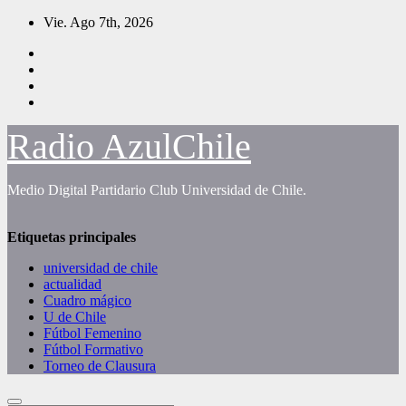
Saltar
Vie. Ago 7th, 2026
al
contenido
Radio AzulChile
Medio Digital Partidario Club Universidad de Chile.
Etiquetas principales
universidad de chile
actualidad
Cuadro mágico
U de Chile
Fútbol Femenino
Fútbol Formativo
Torneo de Clausura