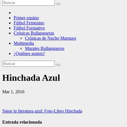
Primer equipo
Fútbol Femenino
Fútbol Formativo
Crónicas Bullangueras
Crónicas de Nacho Marquez
Multimedia
Murales Bullangueros
¿Quiénes somos?
Hinchada Azul
Mar 1, 2016
Navegación
Sigue la literatura azul: Foto-Libro Hinchada
de
Entrada relacionada