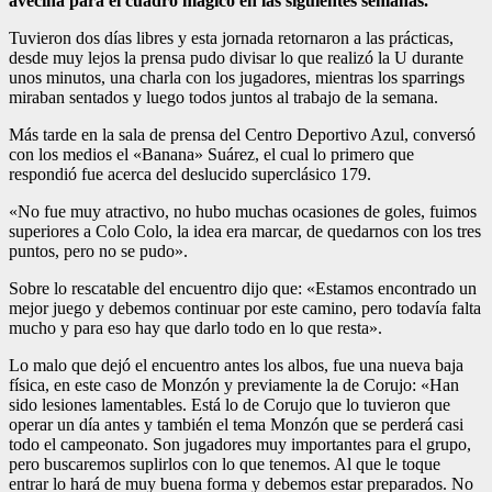
avecina para el cuadro mágico en las siguientes semanas.
Tuvieron dos días libres y esta jornada retornaron a las prácticas,
desde muy lejos la prensa pudo divisar lo que realizó la U durante
unos minutos, una charla con los jugadores, mientras los sparrings
miraban sentados y luego todos juntos al trabajo de la semana.
Más tarde en la sala de prensa del Centro Deportivo Azul, conversó
con los medios el «Banana» Suárez, el cual lo primero que
respondió fue acerca del deslucido superclásico 179.
«No fue muy atractivo, no hubo muchas ocasiones de goles, fuimos
superiores a Colo Colo, la idea era marcar, de quedarnos con los tres
puntos, pero no se pudo».
Sobre lo rescatable del encuentro dijo que: «Estamos encontrado un
mejor juego y debemos continuar por este camino, pero todavía falta
mucho y para eso hay que darlo todo en lo que resta».
Lo malo que dejó el encuentro antes los albos, fue una nueva baja
física, en este caso de Monzón y previamente la de Corujo: «Han
sido lesiones lamentables. Está lo de Corujo que lo tuvieron que
operar un día antes y también el tema Monzón que se perderá casi
todo el campeonato. Son jugadores muy importantes para el grupo,
pero buscaremos suplirlos con lo que tenemos. Al que le toque
entrar lo hará de muy buena forma y debemos estar preparados. No