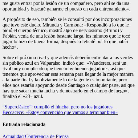
me gusta entrar por la lesión de un compañero, pero ahí se da una
oportunidad y buscaré ganarme el puesto en cada entrenamiento».
A propósito de eso, también se le consultó por dos incorporaciones
que tuvo este duelo, Miranda y Carmona: «Respondió a lo que le
pidió el cuerpo técnico, mostró algo de nerviosismo (Bruno) y
Fabián, venía de una lesión bastante larga, los minutos que le tocó
jugar lo hizo de buena forma, después lo felicité por lo que había
hecho».
Sobre el próximo rival y que además deberán enfrentar a los verdes
sin público azul en Valparaíso, indicó que: «Wanderers, será un
rival muy complicado que tiene muy buenos jugadores, así que
tenemos que aprovechar esta semana para llegar de la mejor manera
a la parte final y la obviamente lo de la gente es importante, pero
ellos nos estarán apoyando desde Santiago o cualquier parte, así que
hay que sacar mucha lucha y demostrarlo en el campo de juego»,
finalizó el «23» azul.
Navegación
“Superclásico”: cumplió el hincha, pero no los jugadores
Beccacece: «Estoy convencido que vamos a terminar bien»
de
entradas
Entrada relacionada
Actualidad
Conferencia de Prensa