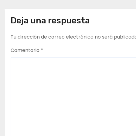
ó
n
Deja una respuesta
d
Tu dirección de correo electrónico no será publicad
e
Comentario
*
e
n
t
r
a
d
a