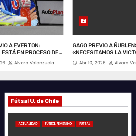
IO A EVERTON:
GAGO PREVIO A ÑUBLEN
 ESTÁ EN PROCESO DE
«NECESITAMOS LA VICT
CIÓN».
026
Alvaro Valenzuela
Abr 10, 2026
Alvaro Va
Fútsal U. de Chile
ACTUALIDAD
ACTUALIDAD
GALERÍA FOTOGRÁFICA
ACTUALIDAD
FÚTBOL FEMENINO
AZULES POR EL MUNDO
FUTSAL
ACTUAL