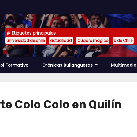
Etiquetas principales
universidad de chile
actualidad
Cuadro mágico
U de Chile
ol Formativo
Crónicas Bullangueras
Multimedi
e Colo Colo en Quilín