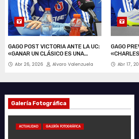
GAGO POST VICTORIA ANTE LA UC:
GAGO PREV
«GANAR UN CLÁSICO ES UNA
«CHARLES
ALEGRÍA».
RECUPERA
Abr 26, 2026
Alvaro Valenzuela
Abr 17, 2
Galería Fotográfica
LA ROJA
ACTUALIDAD
ACTUALIDAD
GALERÍA FOTOGRÁFICA
ACTUALIDAD
FUTSAL
AZULES POR EL MUNDO