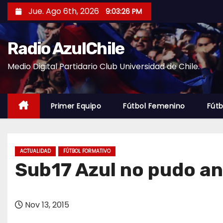
S
Jue. Ago 6th, 2026
9:03:27 PM
a
l
Radio AzulChile
t
a
Medio Digital Partidario Club Universidad de Chile.
r
a
l
Primer Equipo
Fútbol Femenino
Fútb
c
o
n
ACTUALIDAD
FÚTBOL FORMATIVO
t
Sub17 Azul no pudo ant
e
n
i
Nov 13, 2015
d