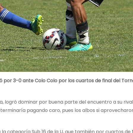
ó por 3-0 ante Colo Colo por los cuartos de final del Tor
a, logró dominar por buena parte del encuentro a su rival
ue terminaría pagando caro, pues los albos si aprovecharo
la categoría Sub 16 de la U, que también por cuartos de f