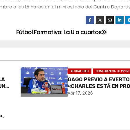
bre a las 15 horas en el mini estadio del Centro Deportiv
Fútbol Formativo: La U a cuartos
ACTUALIDAD
CONFERENCIA DE PREN
LA
GAGO PREVIO A EVERTO
UNA
«CHARLES ESTÁ EN PR
RECUPERACIÓN».
Abr 17, 2026
».