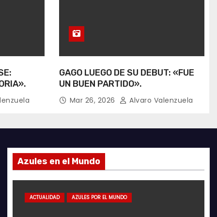
SE:
GAGO LUEGO DE SU DEBUT: «FUE
ORIA».
UN BUEN PARTIDO».
lenzuela
Mar 26, 2026
Alvaro Valenzuela
Azules en el Mundo
IDAD
ACTUALIDAD
GALERÍA FOTOGRÁFICA
ACTUALIDAD
FUTSAL
AZULES POR EL MUNDO
ACTUALIDAD
ACTUAL
G