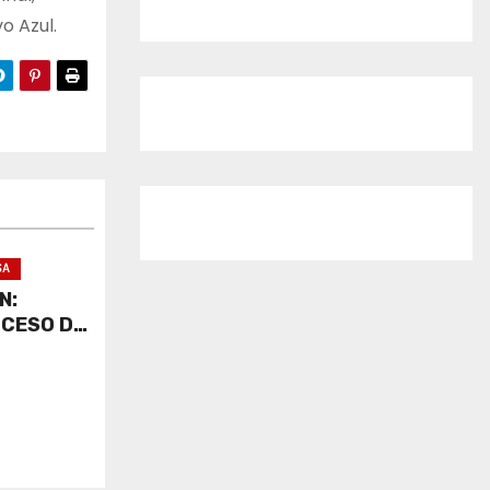
o Azul.
SA
N:
OCESO DE