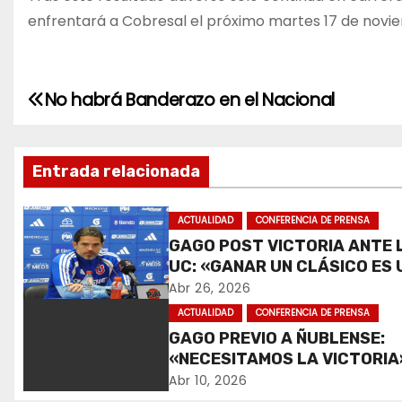
enfrentará a Cobresal el próximo martes 17 de noviem
No habrá Banderazo en el Nacional
N
a
Entrada relacionada
v
e
ACTUALIDAD
CONFERENCIA DE PRENSA
GAGO POST VICTORIA ANTE 
g
UC: «GANAR UN CLÁSICO ES 
ALEGRÍA».
a
Abr 26, 2026
ACTUALIDAD
CONFERENCIA DE PRENSA
c
GAGO PREVIO A ÑUBLENSE:
«NECESITAMOS LA VICTORIA
i
Abr 10, 2026