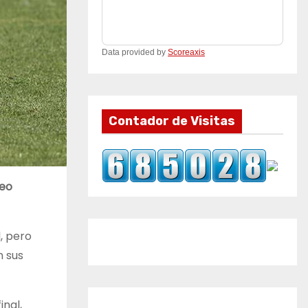
Data provided by
Scoreaxis
Contador de Visitas
neo
, pero
n sus
inal,