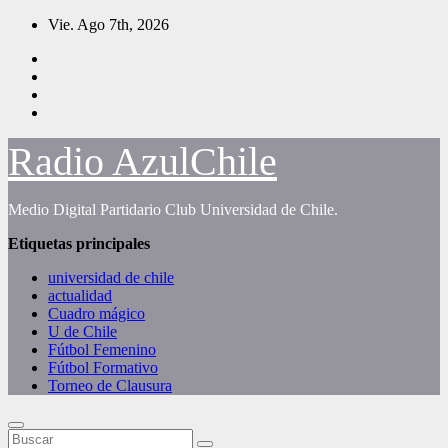
Saltar
Vie. Ago 7th, 2026
al
contenido
Radio AzulChile
Medio Digital Partidario Club Universidad de Chile.
Etiquetas principales
universidad de chile
actualidad
Cuadro mágico
U de Chile
Fútbol Femenino
Fútbol Formativo
Torneo de Clausura