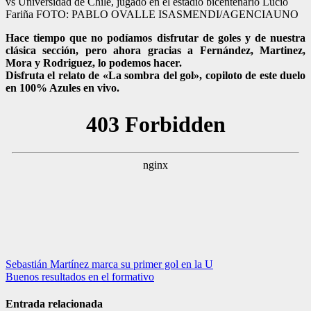
vs Universidad de Chile, jugado en el estadio bicentenario Lucio
Fariña FOTO: PABLO OVALLE ISASMENDI/AGENCIAUNO
Hace tiempo que no podíamos disfrutar de goles y de nuestra
clásica sección, pero ahora gracias a Fernández, Martinez,
Mora y Rodriguez, lo podemos hacer.
Disfruta el relato de «La sombra del gol», copiloto de este duelo
en 100% Azules en vivo.
Navegación
Sebastián Martínez marca su primer gol en la U
Buenos resultados en el formativo
de
entradas
Entrada relacionada