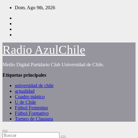
Saltar
Dom. Ago 9th, 2026
al
contenido
Radio AzulChile
Medio Digital Partidario Club Universidad de Chile.
Etiquetas principales
universidad de chile
actualidad
Cuadro mágico
U de Chile
Fútbol Femenino
Fútbol Formativo
Torneo de Clausura