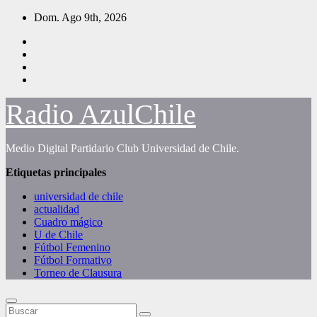
Saltar
Dom. Ago 9th, 2026
al
contenido
Radio AzulChile
Medio Digital Partidario Club Universidad de Chile.
Etiquetas principales
universidad de chile
actualidad
Cuadro mágico
U de Chile
Fútbol Femenino
Fútbol Formativo
Torneo de Clausura