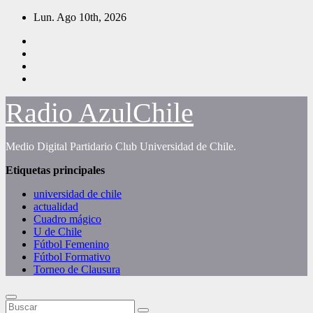
Saltar
Lun. Ago 10th, 2026
al
contenido
Radio AzulChile
Medio Digital Partidario Club Universidad de Chile.
Etiquetas principales
universidad de chile
actualidad
Cuadro mágico
U de Chile
Fútbol Femenino
Fútbol Formativo
Torneo de Clausura