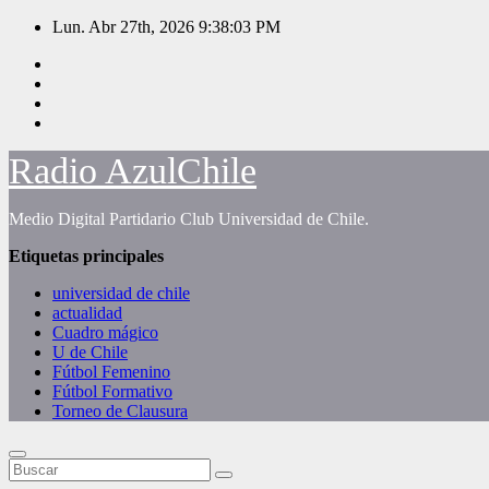
Saltar
Lun. Abr 27th, 2026
9:38:04 PM
al
contenido
Radio AzulChile
Medio Digital Partidario Club Universidad de Chile.
Etiquetas principales
universidad de chile
actualidad
Cuadro mágico
U de Chile
Fútbol Femenino
Fútbol Formativo
Torneo de Clausura