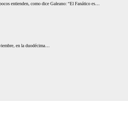
e pocos entienden, como dice Galeano: “El Fanático es…
 noviembre, en la duodécima…