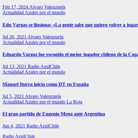
Feb 17, 2024
Alvaro Valenzuela
Actualidad
Azules por el mundo
Edu Vargas se ilusiona: «La gente sabe que quiero volver a jugar
Jul 26, 2021
Alvaro Valenzuela
Actualidad
Azules por el mundo
Eduardo Vargas fue escogido el mejor jugador chileno de la Co
Jul 13, 2021
Radio AzulChile
Actualidad
Azules por el mundo
Manuel Iturra inicia como DT en España
Jul 5, 2021
Alvaro Valenzuela
Actualidad
Azules por el mundo
La Roja
El gran partido de Eugenio Mena ante Argentina
Jun 4, 2021
Radio AzulChile
Radio AzulChile