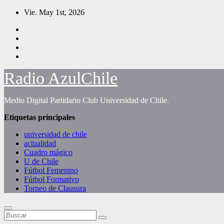
Saltar
Vie. May 1st, 2026
al
contenido
Radio AzulChile
Medio Digital Partidario Club Universidad de Chile.
Etiquetas principales
universidad de chile
actualidad
Cuadro mágico
U de Chile
Fútbol Femenino
Fútbol Formativo
Torneo de Clausura