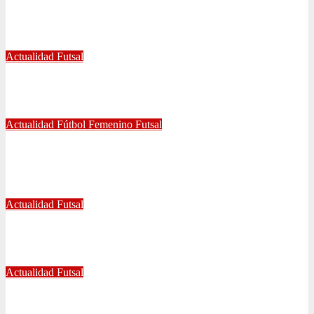
UNIVERSIDAD DE CHILE GANA EL
TETRACAMPEONATO DEL FUTSAL FEMENINO
Dic 2, 2024
Joaquín Rivas
Actualidad
Futsal
¿Qué nos pasó en la Libertadores de Futsal?
Sep 27, 2022
Joaquín Rivas
Actualidad
Fútbol Femenino
Futsal
¡Haciendo club! Grato amistoso entre leonas Futsal y Fútbol 11
se vivió ayer en La Florida
Jul 5, 2022
Radio AzulChile
Actualidad
Futsal
Decisiva fecha vivirá el equipo Futsal en la final del certamen
Jun 24, 2022
Radio AzulChile
Actualidad
Futsal
El clásico fue azul en el Futsal