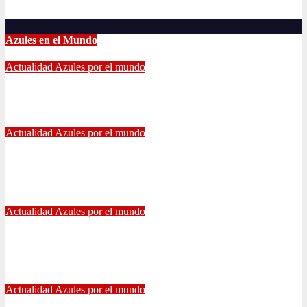
Jun 18, 2022
Radio AzulChile
Azules en el Mundo
Actualidad
Azules por el mundo
CONTINUA LA PESADILLA DE ARAOS: NUEVA LESIÓN.
Feb 17, 2024
Alvaro Valenzuela
Actualidad
Azules por el mundo
Edu Vargas se ilusiona: «La gente sabe que quiero volver a
jugar algún día a la U»
Jul 26, 2021
Alvaro Valenzuela
Actualidad
Azules por el mundo
Eduardo Vargas fue escogido el mejor jugador chileno de la
Copa América
Jul 13, 2021
Radio AzulChile
Actualidad
Azules por el mundo