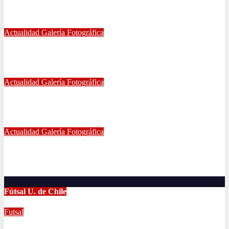
ESTADIO NACIONAL, CLÁSICO UNIVERSITARIO
May 21, 2024
Eduardo Quiñones Vargas
Actualidad
Galería Fotográfica
EMPATE DE U. DE CHILE VS COQUIMBO
Abr 15, 2024
Radio AzulChile
Actualidad
Galería Fotográfica
PUNTEROS EN LA CANCHA Y EN LA GALERÍA
Abr 8, 2024
Radio AzulChile
Actualidad
Galería Fotográfica
LA U FEMENINA LO GANA EN LA PINTANA!
Abr 2, 2024
Radio AzulChile
Fútsal U. de Chile
Futsal