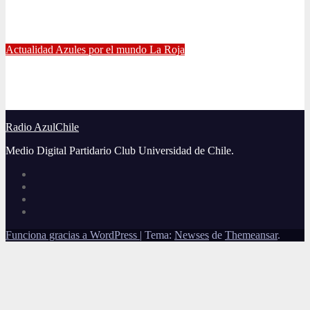
Manuel Iturra inicia como DT en España
Jul 5, 2021
Alvaro Valenzuela
Actualidad
Azules por el mundo
La Roja
El gran partido de Eugenio Mena ante Argentina
Jun 4, 2021
Radio AzulChile
Radio AzulChile
Medio Digital Partidario Club Universidad de Chile.
Funciona gracias a WordPress
|
Tema:
Newses
de
Themeansar
.