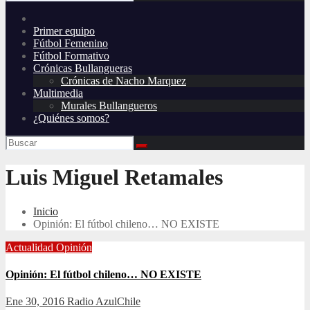
Primer equipo
Fútbol Femenino
Fútbol Formativo
Crónicas Bullangueras
Crónicas de Nacho Marquez
Multimedia
Murales Bullangueros
¿Quiénes somos?
Luis Miguel Retamales
Inicio
Opinión: El fútbol chileno… NO EXISTE
Actualidad
Opinión
Opinión: El fútbol chileno… NO EXISTE
Ene 30, 2016
Radio AzulChile