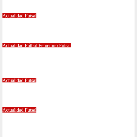
Dic 2, 2024
Joaquín Rivas
Actualidad
Futsal
¿Qué nos pasó en la Libertadores de Futsal?
Sep 27, 2022
Joaquín Rivas
Actualidad
Fútbol Femenino
Futsal
¡Haciendo club! Grato amistoso entre leonas Futsal y Fútbol 11
se vivió ayer en La Florida
Jul 5, 2022
Radio AzulChile
Actualidad
Futsal
Decisiva fecha vivirá el equipo Futsal en la final del certamen
Jun 24, 2022
Radio AzulChile
Actualidad
Futsal
El clásico fue azul en el Futsal
Jun 18, 2022
Radio AzulChile