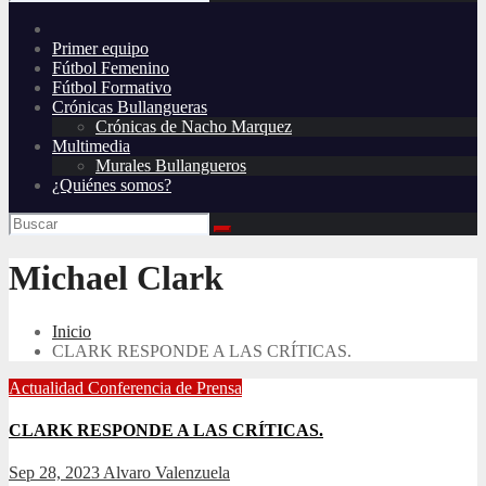
Primer equipo
Fútbol Femenino
Fútbol Formativo
Crónicas Bullangueras
Crónicas de Nacho Marquez
Multimedia
Murales Bullangueros
¿Quiénes somos?
Michael Clark
Inicio
CLARK RESPONDE A LAS CRÍTICAS.
Actualidad
Conferencia de Prensa
CLARK RESPONDE A LAS CRÍTICAS.
Sep 28, 2023
Alvaro Valenzuela