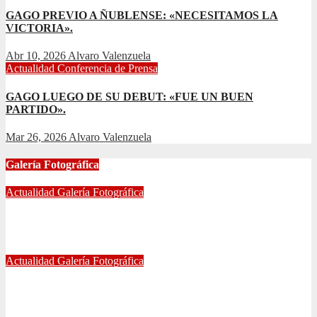
GAGO PREVIO A ÑUBLENSE: «NECESITAMOS LA
VICTORIA».
Abr 10, 2026
Alvaro Valenzuela
Actualidad
Conferencia de Prensa
GAGO LUEGO DE SU DEBUT: «FUE UN BUEN
PARTIDO».
Mar 26, 2026
Alvaro Valenzuela
Galería Fotográfica
Actualidad
Galería Fotográfica
FOTOGRAFÍAS U. DE CHILE VS ÑUBLENSE
May 28, 2024
Radio AzulChile
Actualidad
Galería Fotográfica
GALERÍA DE FOTOGRAFÍAS DE ACCESOS DEL
ESTADIO NACIONAL, CLÁSICO UNIVERSITARIO