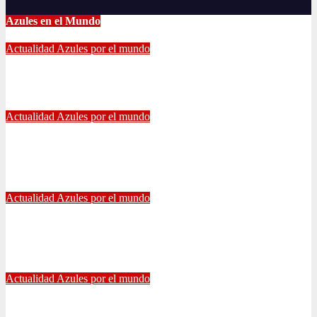
Azules en el Mundo
Actualidad
Azules por el mundo
CONTINUA LA PESADILLA DE ARAOS: NUEVA LESIÓN.
Feb 17, 2024
Alvaro Valenzuela
Actualidad
Azules por el mundo
Edu Vargas se ilusiona: «La gente sabe que quiero volver a
jugar algún día a la U»
Jul 26, 2021
Alvaro Valenzuela
Actualidad
Azules por el mundo
Eduardo Vargas fue escogido el mejor jugador chileno de la
Copa América
Jul 13, 2021
Radio AzulChile
Actualidad
Azules por el mundo
Manuel Iturra inicia como DT en España