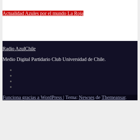
Jul 5, 2021
Alvaro Valenzuela
Actualidad
Azules por el mundo
La Roja
El gran partido de Eugenio Mena ante Argentina
Jun 4, 2021
Radio AzulChile
Radio AzulChile
Medio Digital Partidario Club Universidad de Chile.
Funciona gracias a WordPress
|
Tema:
Newses
de
Themeansar
.