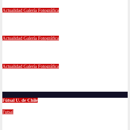
May 21, 2024
Eduardo Quiñones Vargas
Actualidad
Galería Fotográfica
EMPATE DE U. DE CHILE VS COQUIMBO
Abr 15, 2024
Radio AzulChile
Actualidad
Galería Fotográfica
PUNTEROS EN LA CANCHA Y EN LA GALERÍA
Abr 8, 2024
Radio AzulChile
Actualidad
Galería Fotográfica
LA U FEMENINA LO GANA EN LA PINTANA!
Abr 2, 2024
Radio AzulChile
Fútsal U. de Chile
Futsal
UNIVERSIDAD DE CHILE GANA EL
TETRACAMPEONATO DEL FUTSAL FEMENINO