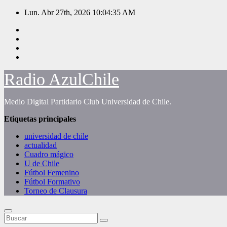
Saltar
Lun. Abr 27th, 2026
10:04:36 AM
al
contenido
Radio AzulChile
Medio Digital Partidario Club Universidad de Chile.
Etiquetas principales
universidad de chile
actualidad
Cuadro mágico
U de Chile
Fútbol Femenino
Fútbol Formativo
Torneo de Clausura