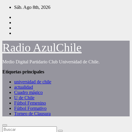
Saltar
Sáb. Ago 8th, 2026
al
contenido
Radio AzulChile
Medio Digital Partidario Club Universidad de Chile.
Etiquetas principales
universidad de chile
actualidad
Cuadro mágico
U de Chile
Fútbol Femenino
Fútbol Formativo
Torneo de Clausura