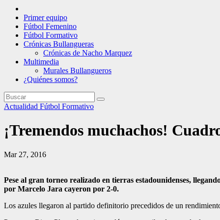
Primer equipo
Fútbol Femenino
Fútbol Formativo
Crónicas Bullangueras
Crónicas de Nacho Marquez
Multimedia
Murales Bullangueros
¿Quiénes somos?
Actualidad
Fútbol Formativo
¡Tremendos muchachos! Cuadro
Mar 27, 2016
Pese al gran torneo realizado en tierras estadounidenses, llegando
por Marcelo Jara cayeron por 2-0.
Los azules llegaron al partido definitorio precedidos de un rendimie