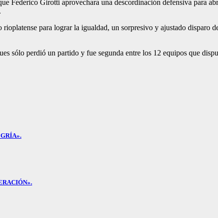
o que Federico Girotti aprovechara una descordinación defensiva para ab
.
ioplatense para lograr la igualdad, un sorpresivo y ajustado disparo de 
ues sólo perdió un partido y fue segunda entre los 12 equipos que disput
GRÍA».
ERACIÓN».