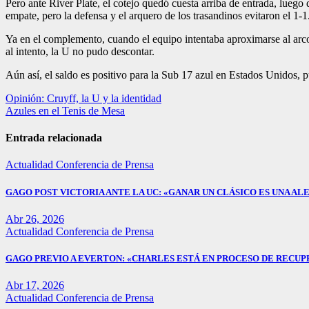
Pero ante River Plate, el cotejo quedó cuesta arriba de entrada, lueg
empate, pero la defensa y el arquero de los trasandinos evitaron el 1-1
Ya en el complemento, cuando el equipo intentaba aproximarse al arco r
al intento, la U no pudo descontar.
Aún así, el saldo es positivo para la Sub 17 azul en Estados Unidos, p
Navegación
Opinión: Cruyff, la U y la identidad
Azules en el Tenis de Mesa
de
entradas
Entrada relacionada
Actualidad
Conferencia de Prensa
GAGO POST VICTORIA ANTE LA UC: «GANAR UN CLÁSICO ES UNA ALE
Abr 26, 2026
Actualidad
Conferencia de Prensa
GAGO PREVIO A EVERTON: «CHARLES ESTÁ EN PROCESO DE RECUP
Abr 17, 2026
Actualidad
Conferencia de Prensa