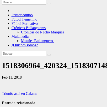
Primer equipo
Fútbol Femenino
Fútbol Formativo
Crónicas Bullangueras
Crónicas de Nacho Marquez
Multimedia
Murales Bullangueros
¿Quiénes somos?
1518306964_420324_1518307148
Feb 11, 2018
Navegación
Triunfo azul en Calama
de
Entrada relacionada