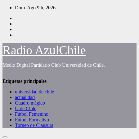
Saltar
Dom. Ago 9th, 2026
al
contenido
Radio AzulChile
Medio Digital Partidario Club Universidad de Chile.
Etiquetas principales
universidad de chile
actualidad
Cuadro mágico
U de Chile
Fútbol Femenino
Fútbol Formativo
Torneo de Clausura