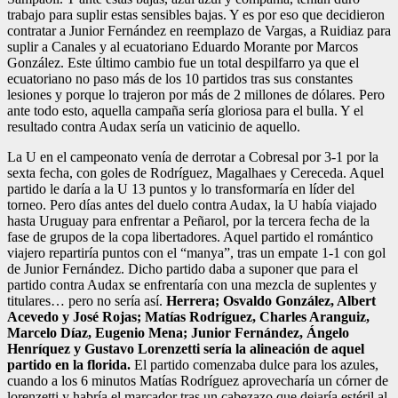
trabajo para suplir estas sensibles bajas. Y es por eso que decidieron
contratar a Junior Fernández en reemplazo de Vargas, a Ruidiaz para
suplir a Canales y al ecuatoriano Eduardo Morante por Marcos
González. Este último cambio fue un total despilfarro ya que el
ecuatoriano no paso más de los 10 partidos tras sus constantes
lesiones y porque lo trajeron por más de 2 millones de dólares. Pero
ante todo esto, aquella campaña sería gloriosa para el bulla. Y el
resultado contra Audax sería un vaticinio de aquello.
La U en el campeonato venía de derrotar a Cobresal por 3-1 por la
sexta fecha, con goles de Rodríguez, Magalhaes y Cereceda. Aquel
partido le daría a la U 13 puntos y lo transformaría en líder del
torneo. Pero días antes del duelo contra Audax, la U había viajado
hasta Uruguay para enfrentar a Peñarol, por la tercera fecha de la
fase de grupos de la copa libertadores. Aquel partido el romántico
viajero repartiría puntos con el “manya”, tras un empate 1-1 con gol
de Junior Fernández. Dicho partido daba a suponer que para el
partido contra Audax se enfrentaría con una mezcla de suplentes y
titulares… pero no sería así.
Herrera;
Osvaldo González, Albert
Acevedo y José Rojas; Matías Rodríguez, Charles Aranguiz,
Marcelo Díaz, Eugenio Mena; Junior Fernández, Ángelo
Henríquez y Gustavo Lorenzetti sería la alineación de aquel
partido en la florida.
El partido comenzaba dulce para los azules,
cuando a los 6 minutos Matías Rodríguez aprovecharía un córner de
lorenzetti y habría el marcador tras un cabezazo que dejaría estéril al