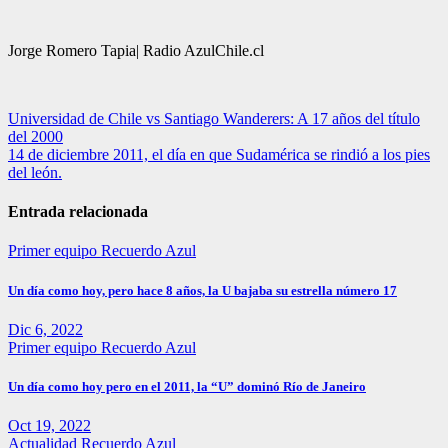
Jorge Romero Tapia| Radio AzulChile.cl
Navegación
Universidad de Chile vs Santiago Wanderers: A 17 años del título
del 2000
de
14 de diciembre 2011, el día en que Sudamérica se rindió a los pies
entradas
del león.
Entrada relacionada
Primer equipo
Recuerdo Azul
Un día como hoy, pero hace 8 años, la U bajaba su estrella número 17
Dic 6, 2022
Primer equipo
Recuerdo Azul
Un día como hoy pero en el 2011, la “U” dominó Río de Janeiro
Oct 19, 2022
Actualidad
Recuerdo Azul