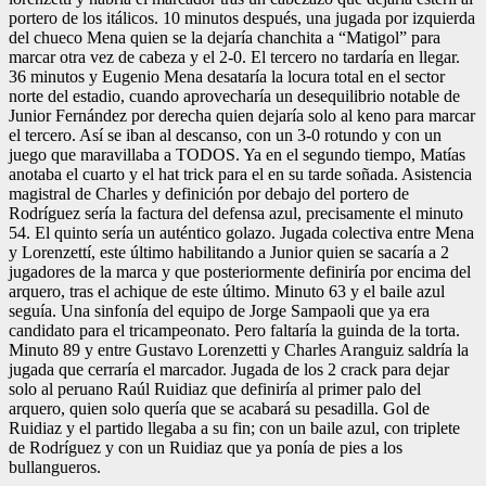
portero de los itálicos. 10 minutos después, una jugada por izquierda
del chueco Mena quien se la dejaría chanchita a “Matigol” para
marcar otra vez de cabeza y el 2-0. El tercero no tardaría en llegar.
36 minutos y Eugenio Mena desataría la locura total en el sector
norte del estadio, cuando aprovecharía un desequilibrio notable de
Junior Fernández por derecha quien dejaría solo al keno para marcar
el tercero. Así se iban al descanso, con un 3-0 rotundo y con un
juego que maravillaba a TODOS. Ya en el segundo tiempo, Matías
anotaba el cuarto y el hat trick para el en su tarde soñada. Asistencia
magistral de Charles y definición por debajo del portero de
Rodríguez sería la factura del defensa azul, precisamente el minuto
54. El quinto sería un auténtico golazo. Jugada colectiva entre Mena
y Lorenzettí, este último habilitando a Junior quien se sacaría a 2
jugadores de la marca y que posteriormente definiría por encima del
arquero, tras el achique de este último. Minuto 63 y el baile azul
seguía. Una sinfonía del equipo de Jorge Sampaoli que ya era
candidato para el tricampeonato. Pero faltaría la guinda de la torta.
Minuto 89 y entre Gustavo Lorenzetti y Charles Aranguiz saldría la
jugada que cerraría el marcador. Jugada de los 2 crack para dejar
solo al peruano Raúl Ruidiaz que definiría al primer palo del
arquero, quien solo quería que se acabará su pesadilla. Gol de
Ruidiaz y el partido llegaba a su fin; con un baile azul, con triplete
de Rodríguez y con un Ruidiaz que ya ponía de pies a los
bullangueros.