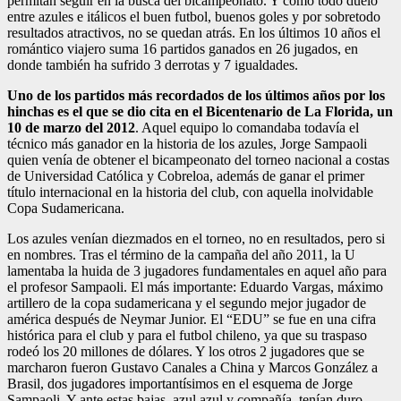
permitan seguir en la busca del bicampeonato. Y como todo duelo
entre azules e itálicos el buen futbol, buenos goles y por sobretodo
resultados atractivos, no se quedan atrás. En los últimos 10 años el
romántico viajero suma 16 partidos ganados en 26 jugados, en
donde también ha sufrido 3 derrotas y 7 igualdades.
Uno de los partidos más recordados de los últimos años por los
hinchas es el que se dio cita en el Bicentenario de La Florida, un
10 de marzo del 2012
. Aquel equipo lo comandaba todavía el
técnico más ganador en la historia de los azules, Jorge Sampaoli
quien venía de obtener el bicampeonato del torneo nacional a costas
de Universidad Católica y Cobreloa, además de ganar el primer
título internacional en la historia del club, con aquella inolvidable
Copa Sudamericana.
Los azules venían diezmados en el torneo, no en resultados, pero si
en nombres. Tras el término de la campaña del año 2011, la U
lamentaba la huida de 3 jugadores fundamentales en aquel año para
el profesor Sampaoli. El más importante: Eduardo Vargas, máximo
artillero de la copa sudamericana y el segundo mejor jugador de
américa después de Neymar Junior. El “EDU” se fue en una cifra
histórica para el club y para el futbol chileno, ya que su traspaso
rodeó los 20 millones de dólares. Y los otros 2 jugadores que se
marcharon fueron Gustavo Canales a China y Marcos González a
Brasil, dos jugadores importantísimos en el esquema de Jorge
Sampaoli. Y ante estas bajas, azul azul y compañía, tenían duro