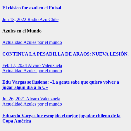
El clásico fue azul en el Futsal
Jun 18, 2022
Radio AzulChile
Azules en el Mundo
Actualidad
Azules por el mundo
CONTINUA LA PESADILLA DE ARAOS: NUEVA LESIÓN.
Feb 17, 2024
Alvaro Valenzuela
Actualidad
Azules por el mundo
Edu Vargas se ilusiona: «La gente sabe que quiero volver a
jugar algún día a la U»
Jul 26, 2021
Alvaro Valenzuela
Actualidad
Azules por el mundo
Eduardo Vargas fue escogido el mejor jugador chileno de la
Copa América