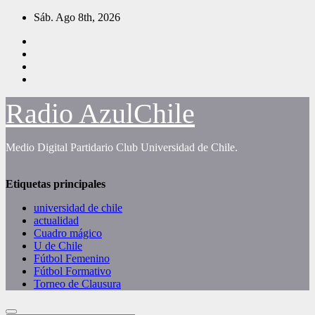
Saltar
Sáb. Ago 8th, 2026
al
contenido
Radio AzulChile
Medio Digital Partidario Club Universidad de Chile.
Etiquetas principales
universidad de chile
actualidad
Cuadro mágico
U de Chile
Fútbol Femenino
Fútbol Formativo
Torneo de Clausura