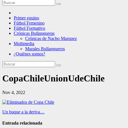
Primer equipo
Fútbol Femenino
Fútbol Formativo
Crónicas Bullangueras
Crónicas de Nacho Marquez
Multimedia
Murales Bullangueros
¿Quiénes somos?
CopaChileUnionUdeChile
Nov 4, 2022
Navegación
Un buque a la deriva…
de
Entrada relacionada