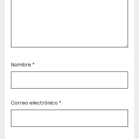
t
r
a
d
a
Nombre
*
s
Correo electrónico
*