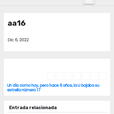
o
aa16
Dic 6, 2022
Un día como hoy, pero hace 8 años, la U bajaba su
N
estrella número 17
a
Entrada relacionada
v