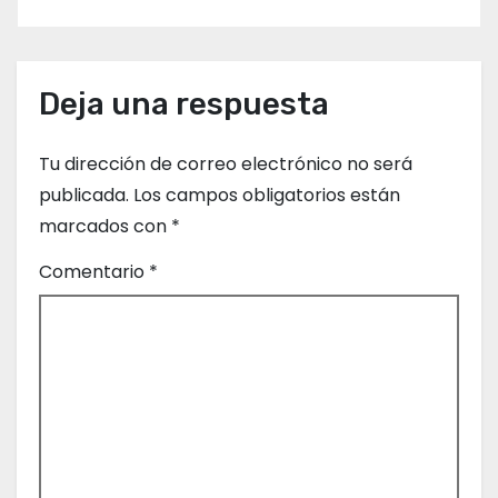
e
g
Deja una respuesta
a
c
Tu dirección de correo electrónico no será
publicada.
Los campos obligatorios están
i
marcados con
*
ó
Comentario
*
n
d
e
e
n