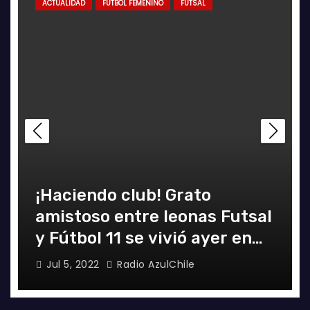
ACTUALIDAD
FÚTBOL FEMENINO
FUTSAL
¡Haciendo club! Grato
amistoso entre leonas Futsal
y Fútbol 11 se vivió ayer en
La Florida
Jul 5, 2022
Radio AzulChile