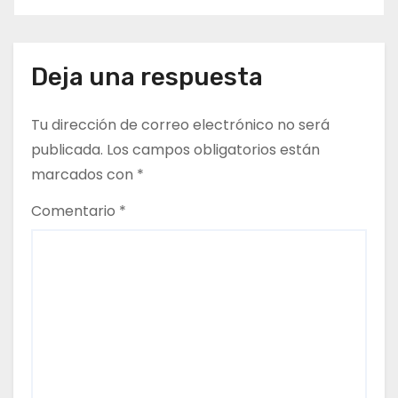
e
g
Deja una respuesta
a
c
Tu dirección de correo electrónico no será
publicada.
Los campos obligatorios están
i
marcados con
*
ó
Comentario
*
n
d
e
e
n