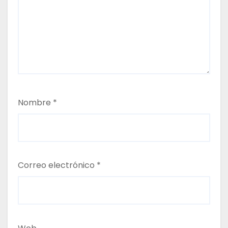
t
r
a
d
a
Nombre
*
s
Correo electrónico
*