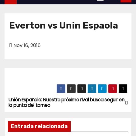
o
Everton vs Unin Espaola
Nov 16, 2016
Unión Española: Nuestro próximo rival busca seguir en
N
la punta del torneo
a
Entrada relacionada
v