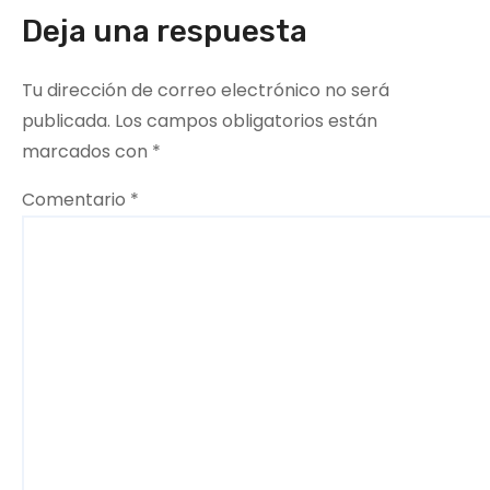
e
Deja una respuesta
e
Tu dirección de correo electrónico no será
n
publicada.
Los campos obligatorios están
marcados con
*
t
Comentario
*
r
a
d
a
s