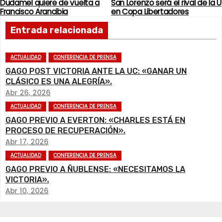
Dudamel quiere de vuelta a
San Lorenzo será el rival de la U
N
Francisco Arancibia
en Copa Libertadores
a
Entrada relacionada
v
ACTUALIDAD
CONFERENCIA DE PRENSA
e
GAGO POST VICTORIA ANTE LA UC: «GANAR UN
CLÁSICO ES UNA ALEGRÍA».
g
Abr 26, 2026
ACTUALIDAD
CONFERENCIA DE PRENSA
a
GAGO PREVIO A EVERTON: «CHARLES ESTÁ EN
c
PROCESO DE RECUPERACIÓN».
Abr 17, 2026
i
ACTUALIDAD
CONFERENCIA DE PRENSA
GAGO PREVIO A ÑUBLENSE: «NECESITAMOS LA
ó
VICTORIA».
Abr 10, 2026
n
d