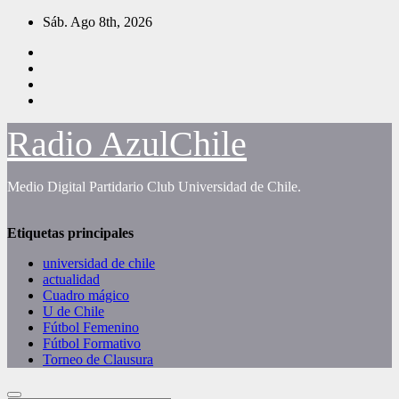
Saltar
Sáb. Ago 8th, 2026
al
contenido
Radio AzulChile
Medio Digital Partidario Club Universidad de Chile.
Etiquetas principales
universidad de chile
actualidad
Cuadro mágico
U de Chile
Fútbol Femenino
Fútbol Formativo
Torneo de Clausura