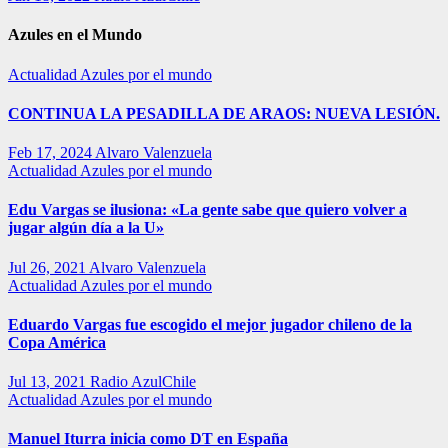
Azules en el Mundo
Actualidad
Azules por el mundo
CONTINUA LA PESADILLA DE ARAOS: NUEVA LESIÓN.
Feb 17, 2024
Alvaro Valenzuela
Actualidad
Azules por el mundo
Edu Vargas se ilusiona: «La gente sabe que quiero volver a
jugar algún día a la U»
Jul 26, 2021
Alvaro Valenzuela
Actualidad
Azules por el mundo
Eduardo Vargas fue escogido el mejor jugador chileno de la
Copa América
Jul 13, 2021
Radio AzulChile
Actualidad
Azules por el mundo
Manuel Iturra inicia como DT en España