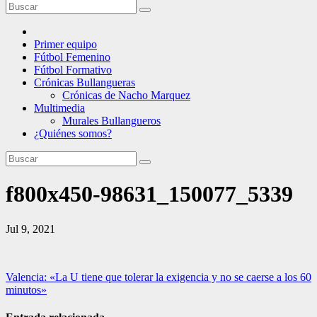
Primer equipo
Fútbol Femenino
Fútbol Formativo
Crónicas Bullangueras
Crónicas de Nacho Marquez
Multimedia
Murales Bullangueros
¿Quiénes somos?
f800x450-98631_150077_5339
Jul 9, 2021
Navegación
Valencia: «La U tiene que tolerar la exigencia y no se caerse a los 60
minutos»
de