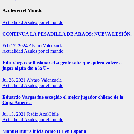
Azules en el Mundo
Actualidad
Azules por el mundo
CONTINUA LA PESADILLA DE ARAOS: NUEVA LESIÓN.
Feb 17, 2024
Alvaro Valenzuela
Actualidad
Azules por el mundo
Edu Vargas se ilusiona: «La gente sabe que quiero volver a
jugar algún día a la U»
Jul 26, 2021
Alvaro Valenzuela
Actualidad
Azules por el mundo
Eduardo Vargas fue escogido el mejor jugador chileno de la
Copa América
Jul 13, 2021
Radio AzulChile
Actualidad
Azules por el mundo
Manuel Iturra inicia como DT en España