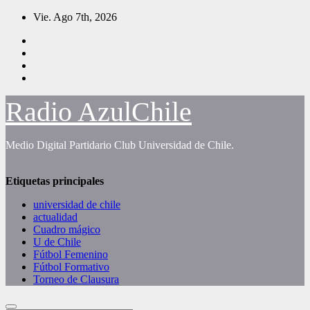
Saltar
Vie. Ago 7th, 2026
al
contenido
Radio AzulChile
Medio Digital Partidario Club Universidad de Chile.
Etiquetas principales
universidad de chile
actualidad
Cuadro mágico
U de Chile
Fútbol Femenino
Fútbol Formativo
Torneo de Clausura