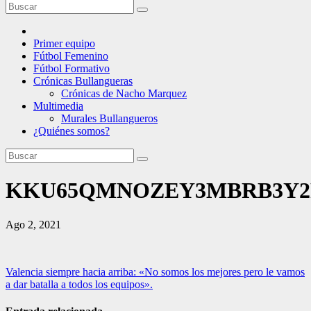
Primer equipo
Fútbol Femenino
Fútbol Formativo
Crónicas Bullangueras
Crónicas de Nacho Marquez
Multimedia
Murales Bullangueros
¿Quiénes somos?
KKU65QMNOZEY3MBRB3Y
Ago 2, 2021
Navegación
Valencia siempre hacia arriba: «No somos los mejores pero le vamos
a dar batalla a todos los equipos».
de