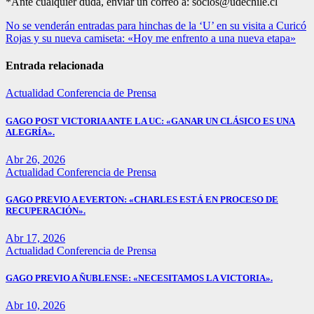
*Ante cualquier duda, enviar un correo a: socios@udechile.cl
Navegación
No se venderán entradas para hinchas de la ‘U’ en su visita a Curicó
Rojas y su nueva camiseta: «Hoy me enfrento a una nueva etapa»
de
entradas
Entrada relacionada
Actualidad
Conferencia de Prensa
GAGO POST VICTORIA ANTE LA UC: «GANAR UN CLÁSICO ES UNA
ALEGRÍA».
Abr 26, 2026
Actualidad
Conferencia de Prensa
GAGO PREVIO A EVERTON: «CHARLES ESTÁ EN PROCESO DE
RECUPERACIÓN».
Abr 17, 2026
Actualidad
Conferencia de Prensa
GAGO PREVIO A ÑUBLENSE: «NECESITAMOS LA VICTORIA».
Abr 10, 2026