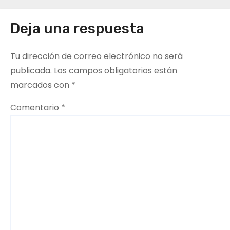
e
Deja una respuesta
g
a
Tu dirección de correo electrónico no será
c
publicada.
Los campos obligatorios están
marcados con
*
i
Comentario
*
ó
n
d
e
e
n