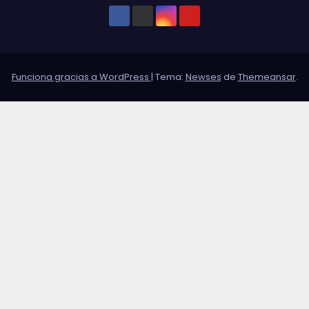
Funciona gracias a WordPress
|
Tema:
Newses
de
Themeansar
.