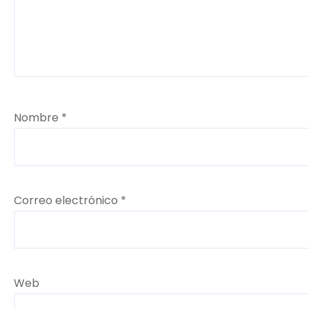
t
r
a
d
Nombre
*
a
s
Correo electrónico
*
Web