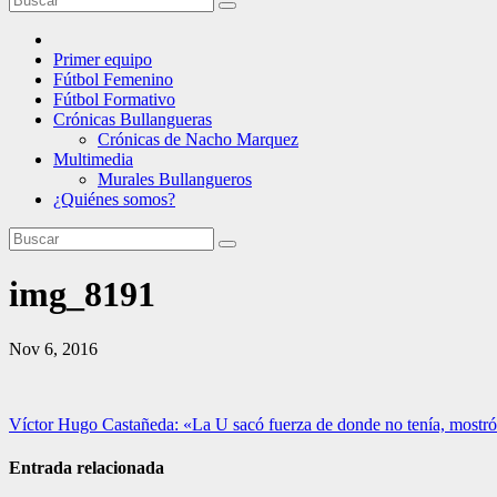
Primer equipo
Fútbol Femenino
Fútbol Formativo
Crónicas Bullangueras
Crónicas de Nacho Marquez
Multimedia
Murales Bullangueros
¿Quiénes somos?
img_8191
Nov 6, 2016
Navegación
Víctor Hugo Castañeda: «La U sacó fuerza de donde no tenía, mostró
de
Entrada relacionada
entradas