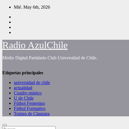
Saltar
Mié. May 6th, 2026
al
contenido
Radio AzulChile
Medio Digital Partidario Club Universidad de Chile.
Etiquetas principales
universidad de chile
actualidad
Cuadro mágico
U de Chile
Fútbol Femenino
Fútbol Formativo
Torneo de Clausura