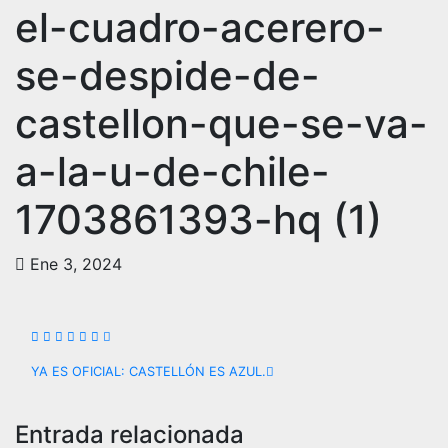
el-cuadro-acerero-
se-despide-de-
castellon-que-se-va-
a-la-u-de-chile-
1703861393-hq (1)
Ene 3, 2024
Navegación
YA ES OFICIAL: CASTELLÓN ES AZUL.
de
Entrada relacionada