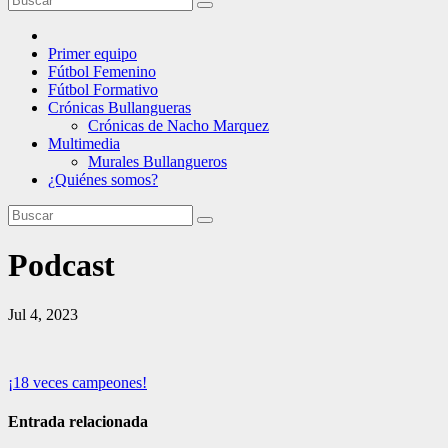
Primer equipo
Fútbol Femenino
Fútbol Formativo
Crónicas Bullangueras
Crónicas de Nacho Marquez
Multimedia
Murales Bullangueros
¿Quiénes somos?
Podcast
Jul 4, 2023
Navegación
¡18 veces campeones!
de
Entrada relacionada
entradas