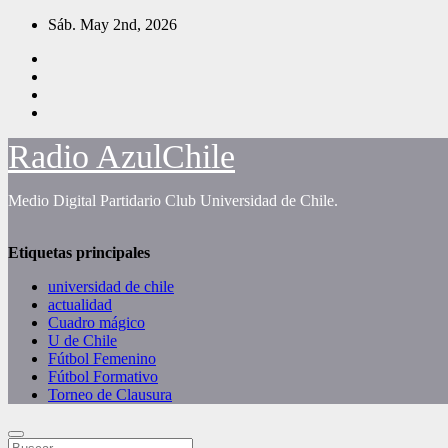
Saltar
Sáb. May 2nd, 2026
al
contenido
Radio AzulChile
Medio Digital Partidario Club Universidad de Chile.
Etiquetas principales
universidad de chile
actualidad
Cuadro mágico
U de Chile
Fútbol Femenino
Fútbol Formativo
Torneo de Clausura