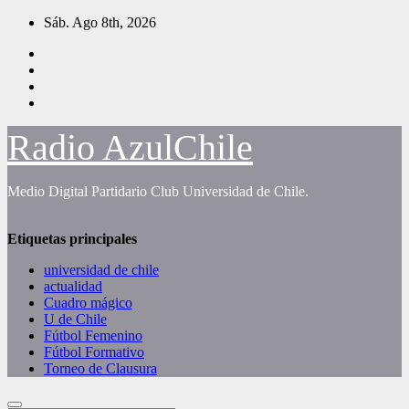
Saltar
Sáb. Ago 8th, 2026
al
contenido
Radio AzulChile
Medio Digital Partidario Club Universidad de Chile.
Etiquetas principales
universidad de chile
actualidad
Cuadro mágico
U de Chile
Fútbol Femenino
Fútbol Formativo
Torneo de Clausura