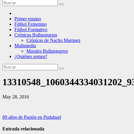
Primer equipo
Fútbol Femenino
Fútbol Formativo
Crónicas Bullangueras
Crónicas de Nacho Marquez
Multimedia
Murales Bullangueros
¿Quiénes somos?
13310548_1060344334031202_9
May 28, 2016
Navegación
89 años de Pasión en Pudahuel
de
Entrada relacionada