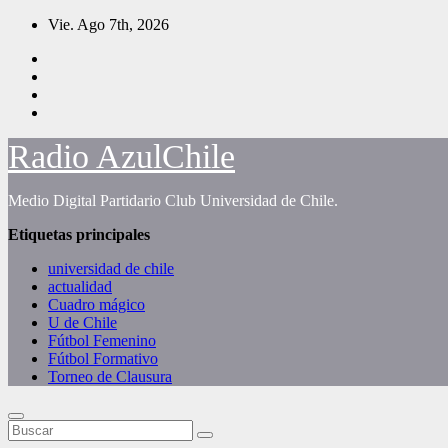
Saltar
Vie. Ago 7th, 2026
al
contenido
Radio AzulChile
Medio Digital Partidario Club Universidad de Chile.
Etiquetas principales
universidad de chile
actualidad
Cuadro mágico
U de Chile
Fútbol Femenino
Fútbol Formativo
Torneo de Clausura