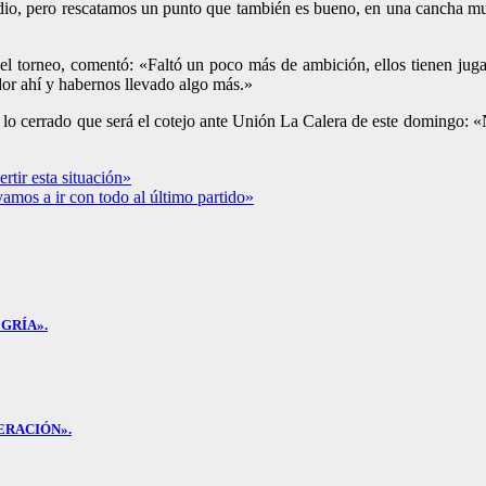
io, pero rescatamos un punto que también es bueno, en una cancha muy 
 del torneo, comentó: «Faltó un poco más de ambición, ellos tienen j
dor ahí y habernos llevado algo más.»
y lo cerrado que será el cotejo ante Unión La Calera de este domingo: «
rtir esta situación»
mos a ir con todo al último partido»
GRÍA».
ERACIÓN».