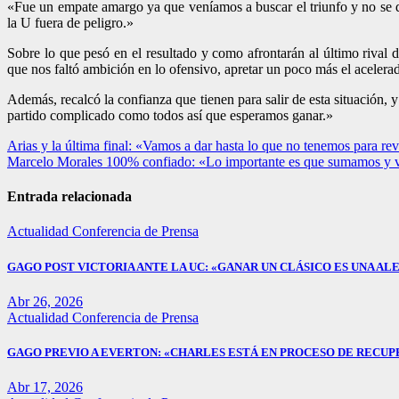
«Fue un empate amargo ya que veníamos a buscar el triunfo y no se d
la U fuera de peligro.»
Sobre lo que pesó en el resultado y como afrontarán al último rival
que nos faltó ambición en lo ofensivo, apretar un poco más el acelera
Además, recalcó la confianza que tienen para salir de esta situación, 
partido complicado como todos así que esperamos ganar.»
Navegación
Arias y la última final: «Vamos a dar hasta lo que no tenemos para reve
Marcelo Morales 100% confiado: «Lo importante es que sumamos y va
de
entradas
Entrada relacionada
Actualidad
Conferencia de Prensa
GAGO POST VICTORIA ANTE LA UC: «GANAR UN CLÁSICO ES UNA ALE
Abr 26, 2026
Actualidad
Conferencia de Prensa
GAGO PREVIO A EVERTON: «CHARLES ESTÁ EN PROCESO DE RECUP
Abr 17, 2026