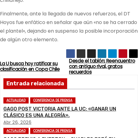
chillanejo.
Finalmente, ante la llegada de nuevos refuerzos, el DT
Hoyos fue enfático en señalar que aún «no se ha cerrado
el plantel», dejando en suspenso la posible incorporación
de algún otro elemento.
Desde el tablón: Reencuentro
N
La U busca hoy ratificar su
con antiguo rival, gratos
clasificación en Copa Chile
recuerdos
a
Entrada relacionada
v
e
ACTUALIDAD
CONFERENCIA DE PRENSA
GAGO POST VICTORIA ANTE LA UC: «GANAR UN
g
CLÁSICO ES UNA ALEGRÍA».
Abr 26, 2026
a
ACTUALIDAD
CONFERENCIA DE PRENSA