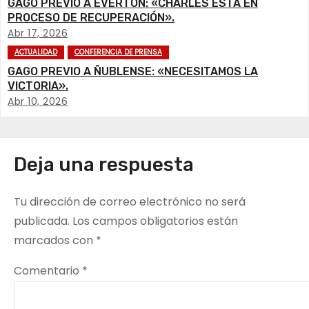
c
GAGO PREVIO A EVERTON: «CHARLES ESTÁ EN
PROCESO DE RECUPERACIÓN».
i
Abr 17, 2026
ACTUALIDAD
CONFERENCIA DE PRENSA
ó
GAGO PREVIO A ÑUBLENSE: «NECESITAMOS LA
VICTORIA».
n
Abr 10, 2026
d
e
Deja una respuesta
e
Tu dirección de correo electrónico no será
n
publicada.
Los campos obligatorios están
t
marcados con
*
r
Comentario
*
a