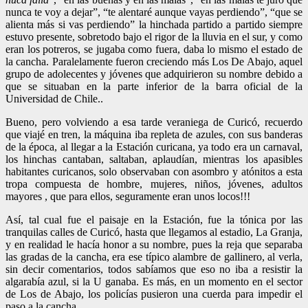
nunca te voy a dejar”, “te alentaré aunque vayas perdiendo”, “que se
alienta más si vas perdiendo” la hinchada partido a partido siempre
estuvo presente, sobretodo bajo el rigor de la lluvia en el sur, y como
eran los potreros, se jugaba como fuera, daba lo mismo el estado de
la cancha. Paralelamente fueron creciendo más Los De Abajo, aquel
grupo de adolecentes y jóvenes que adquirieron su nombre debido a
que se situaban en la parte inferior de la barra oficial de la
Universidad de Chile..
Bueno, pero volviendo a esa tarde veraniega de Curicó, recuerdo
que viajé en tren, la máquina iba repleta de azules, con sus banderas
de la época, al llegar a la Estación curicana, ya todo era un carnaval,
los hinchas cantaban, saltaban, aplaudían, mientras los apasibles
habitantes curicanos, solo observaban con asombro y atónitos a esta
tropa compuesta de hombre, mujeres, niños, jóvenes, adultos
mayores , que para ellos, seguramente eran unos locos!!!
Así, tal cual fue el paisaje en la Estación, fue la tónica por las
tranquilas calles de Curicó, hasta que llegamos al estadio, La Granja,
y en realidad le hacía honor a su nombre, pues la reja que separaba
las gradas de la cancha, era ese típico alambre de gallinero, al verla,
sin decir comentarios, todos sabíamos que eso no iba a resistir la
algarabía azul, si la U ganaba. Es más, en un momento en el sector
de Los de Abajo, los policías pusieron una cuerda para impedir el
paso a la cancha.