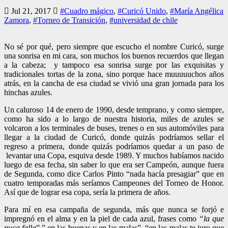
Jul 21, 2017
#Cuadro mágico
,
#Curicó Unido
,
#María Angélica
Zamora
,
#Torneo de Transición
,
#universidad de chile
No sé por qué, pero siempre que escucho el nombre Curicó, surge
una sonrisa en mi cara, son muchos los buenos recuerdos que llegan
a la cabeza; y tampoco esa sonrisa surge por las exquisitas y
tradicionales tortas de la zona, sino porque hace muuuuuchos años
atrás, en la cancha de esa ciudad se vivió una gran jornada para los
hinchas azules.
Un caluroso 14 de enero de 1990, desde temprano, y como siempre,
como ha sido a lo largo de nuestra historia, miles de azules se
volcaron a los terminales de buses, trenes o en sus automóviles para
llegar a la ciudad de Curicó, donde quizás podríamos sellar el
regreso a primera, donde quizás podríamos quedar a un paso de
levantar una Copa, esquiva desde 1989. Y muchos habíamos nacido
luego de esa fecha, sin saber lo que era ser Campeón, aunque fuera
de Segunda, como dice Carlos Pinto “nada hacía presagiar” que en
cuatro temporadas más seríamos Campeones del Torneo de Honor.
Así que de lograr esa copa, sería la primera de años.
Para mí en esa campaña de segunda, más que nunca se forjó e
impregnó en el alma y en la piel de cada azul, frases como
“la que
nuca falla
”,” en las buenas y en las malas”, “en las malas te juro que