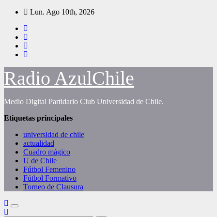
Saltar
Lun. Ago 10th, 2026
al
contenido
Radio AzulChile
Medio Digital Partidario Club Universidad de Chile.
Etiquetas principales
universidad de chile
actualidad
Cuadro mágico
U de Chile
Fútbol Femenino
Fútbol Formativo
Torneo de Clausura