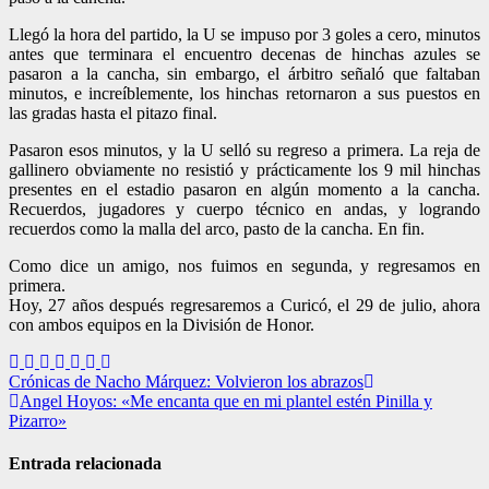
Llegó la hora del partido, la U se impuso por 3 goles a cero, minutos
antes que terminara el encuentro decenas de hinchas azules se
pasaron a la cancha, sin embargo, el árbitro señaló que faltaban
minutos, e increíblemente, los hinchas retornaron a sus puestos en
las gradas hasta el pitazo final.
Pasaron esos minutos, y la U selló su regreso a primera. La reja de
gallinero obviamente no resistió y prácticamente los 9 mil hinchas
presentes en el estadio pasaron en algún momento a la cancha.
Recuerdos, jugadores y cuerpo técnico en andas, y logrando
recuerdos como la malla del arco, pasto de la cancha. En fin.
Como dice un amigo, nos fuimos en segunda, y regresamos en
primera.
Hoy, 27 años después regresaremos a Curicó, el 29 de julio, ahora
con ambos equipos en la División de Honor.
Navegación
Crónicas de Nacho Márquez: Volvieron los abrazos
Angel Hoyos: «Me encanta que en mi plantel estén Pinilla y
de
Pizarro»
entradas
Entrada relacionada