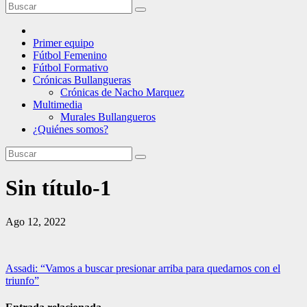
Primer equipo
Fútbol Femenino
Fútbol Formativo
Crónicas Bullangueras
Crónicas de Nacho Marquez
Multimedia
Murales Bullangueros
¿Quiénes somos?
Sin título-1
Ago 12, 2022
Navegación
Assadi: “Vamos a buscar presionar arriba para quedarnos con el
triunfo”
de