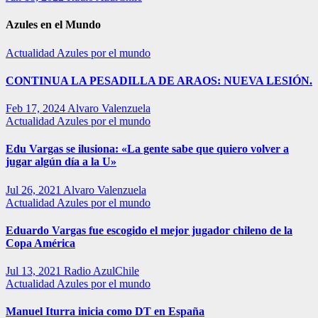
Azules en el Mundo
Actualidad
Azules por el mundo
CONTINUA LA PESADILLA DE ARAOS: NUEVA LESIÓN.
Feb 17, 2024
Alvaro Valenzuela
Actualidad
Azules por el mundo
Edu Vargas se ilusiona: «La gente sabe que quiero volver a
jugar algún día a la U»
Jul 26, 2021
Alvaro Valenzuela
Actualidad
Azules por el mundo
Eduardo Vargas fue escogido el mejor jugador chileno de la
Copa América
Jul 13, 2021
Radio AzulChile
Actualidad
Azules por el mundo
Manuel Iturra inicia como DT en España