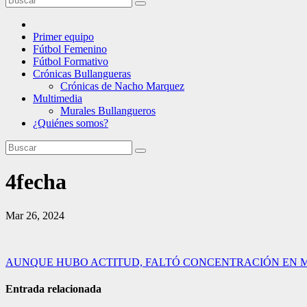
Primer equipo
Fútbol Femenino
Fútbol Formativo
Crónicas Bullangueras
Crónicas de Nacho Marquez
Multimedia
Murales Bullangueros
¿Quiénes somos?
4fecha
Mar 26, 2024
Navegación
AUNQUE HUBO ACTITUD, FALTÓ CONCENTRACIÓN EN 
de
Entrada relacionada
entradas