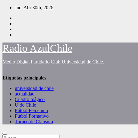
Saltar
Jue. Abr 30th, 2026
al
contenido
Radio AzulChile
Medio Digital Partidario Club Universidad de Chile.
Etiquetas principales
universidad de chile
actualidad
Cuadro mágico
U de Chile
Fútbol Femenino
Fútbol Formativo
Torneo de Clausura