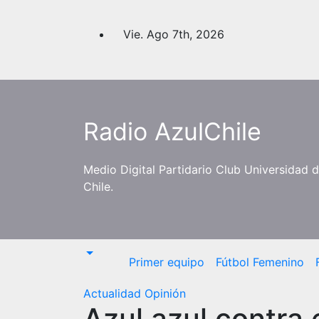
Saltar
al
Vie. Ago 7th, 2026
contenido
Radio AzulChile
Medio Digital Partidario Club Universidad 
Chile.
Primer equipo
Fútbol Femenino
Actualidad
Opinión
Azul azul contra 