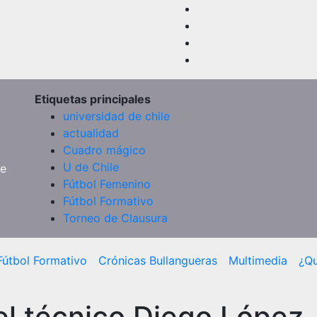
Etiquetas principales
universidad de chile
actualidad
Cuadro mágico
U de Chile
de
Fútbol Femenino
Fútbol Formativo
Torneo de Clausura
Fútbol Formativo
Crónicas Bullangueras
Multimedia
¿Q
el técnico Diego López.