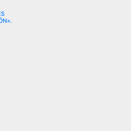
ES
ÓN».