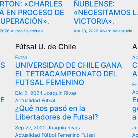
RTON: «CHARLES
ÑUBLENSE:
Á EN PROCESO DE
«NECESITAMOS L
UPERACIÓN».
VICTORIA».
, 2026
Alvaro Valenzuela
Abr 10, 2026
Alvaro Valenzuela
Fútsal U. de Chile
A
Futsal
Ac
VS
UNIVERSIDAD DE CHILE GANA
C
EL TETRACAMPEONATO DEL
A
FUTSAL FEMENINO
Fe
Ac
Dic 2, 2024
Joaquín Rivas
DE
E
Actualidad
Futsal
¿Qué nos pasó en la
g
Libertadores de Futsal?
a
Sep 27, 2022
Joaquín Rivas
Ju
Actualidad
Fútbol Femenino
Futsal
Ac