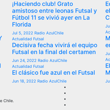
¡Haciendo club! Grato
E
amistoso entre leonas Futsal y
e
Fútbol 11 se vivió ayer en La
C
Florida
Ju
Ac
Jul 5, 2022
Radio AzulChile
Y
M
Actualidad
Futsal
Decisiva fecha vivirá el equipo
e
Futsal en la final del certamen
Ju
Ac
Jun 24, 2022
Radio AzulChile
N
E
Actualidad
Futsal
El clásico fue azul en el Futsal
M
Jun 18, 2022
Radio AzulChile
Ju
e Chile.