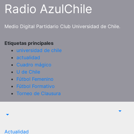
Saltar
Radio AzulChile
al
contenido
Medio Digital Partidario Club Universidad de Chile.
Etiquetas principales
universidad de chile
actualidad
Cuadro mágico
U de Chile
Fútbol Femenino
Fútbol Formativo
Torneo de Clausura
Actualidad