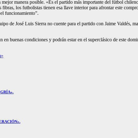
a mejor manera posible. «Es el partido más importante del fútbol chil
 fibras, los futbolistas tienen esa llave interior para afrontar este co
 el funcionamiento”.
uipo de José Luis Sierra no cuente para el partido con Jaime Valdés, ma
 en buenas condiciones y podrán estar en el superclásico de este domi
a»
GRÍA».
ERACIÓN».