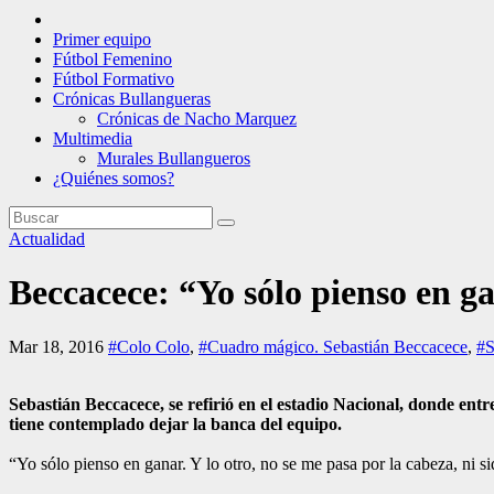
Primer equipo
Fútbol Femenino
Fútbol Formativo
Crónicas Bullangueras
Crónicas de Nacho Marquez
Multimedia
Murales Bullangueros
¿Quiénes somos?
Actualidad
Beccacece: “Yo sólo pienso en g
Mar 18, 2016
#Colo Colo
,
#Cuadro mágico. Sebastián Beccacece
,
#S
Sebastián Beccacece, se refirió en el estadio Nacional, donde ent
tiene contemplado dejar la banca del equipo.
“Yo sólo pienso en ganar. Y lo otro, no se me pasa por la cabeza, ni si