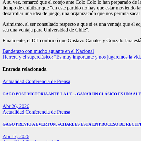
A su vez, remarcó que el cotejo ante Colo Colo lo han preparado de l
tiempo de enfatizar que “en este partido no hay que estar moviendo las
desarrollar una idea de juego, una organización que nos permita sacar
Asimismo, al ser consultado respecto a que si es una ventaja que el eq
sea una ventaja para Universidad de Chile”.
Finalmente, el DT confirmó que Gustavo Canales y Gonzalo Jara están
Navegación
Banderazo con mucho aguante en el Nacional
Herrera y el superclásico: “Es muy importante y nos jugaremos la vid
de
entradas
Entrada relacionada
Actualidad
Conferencia de Prensa
GAGO POST VICTORIA ANTE LA UC: «GANAR UN CLÁSICO ES UNA ALE
Abr 26, 2026
Actualidad
Conferencia de Prensa
GAGO PREVIO A EVERTON: «CHARLES ESTÁ EN PROCESO DE RECUP
Abr 17, 2026