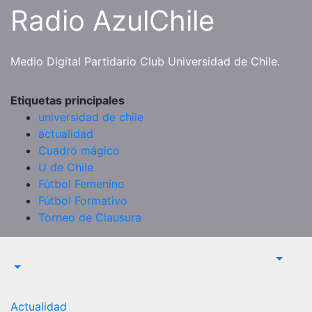
Saltar
Radio AzulChile
al
contenido
Medio Digital Partidario Club Universidad de Chile.
Etiquetas principales
universidad de chile
actualidad
Cuadro mágico
U de Chile
Fútbol Femenino
Fútbol Formativo
Torneo de Clausura
Actualidad