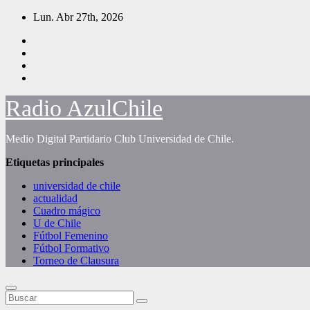
Saltar
Lun. Abr 27th, 2026
al
contenido
Radio AzulChile
Medio Digital Partidario Club Universidad de Chile.
Etiquetas principales
universidad de chile
actualidad
Cuadro mágico
U de Chile
Fútbol Femenino
Fútbol Formativo
Torneo de Clausura