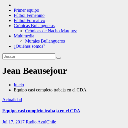
Primer equipo
Fútbol Femenino
Fútbol Formativo
Crónicas Bullangueras
Crónicas de Nacho Marquez
Multimedia
Murales Bullangueros
¿Quiénes somos?
Jean Beausejour
Inicio
Equipo casi completo trabaja en el CDA
Actualidad
Equipo casi completo trabaja en el CDA
Jul 17, 2017
Radio AzulChile