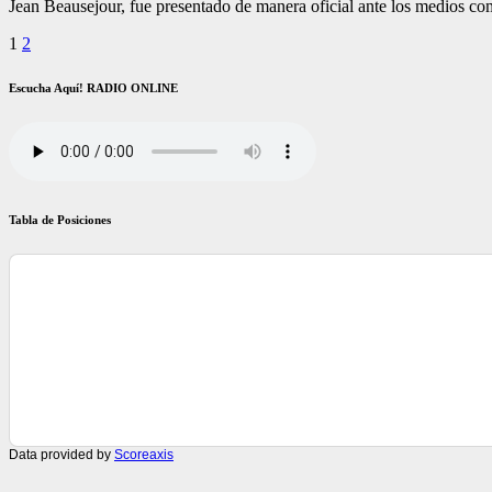
Jean Beausejour, fue presentado de manera oficial ante los medios co
Paginación
1
2
de
Escucha Aquí! RADIO ONLINE
entradas
Tabla de Posiciones
Data provided by
Scoreaxis