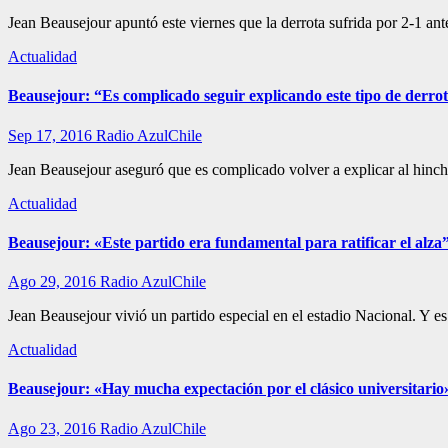
Jean Beausejour apuntó este viernes que la derrota sufrida por 2-1 a
Actualidad
Beausejour: “Es complicado seguir explicando este tipo de derro
Sep 17, 2016
Radio AzulChile
Jean Beausejour aseguró que es complicado volver a explicar al hinch
Actualidad
Beausejour: «Este partido era fundamental para ratificar el alza
Ago 29, 2016
Radio AzulChile
Jean Beausejour vivió un partido especial en el estadio Nacional. Y es
Actualidad
Beausejour: «Hay mucha expectación por el clásico universitario
Ago 23, 2016
Radio AzulChile