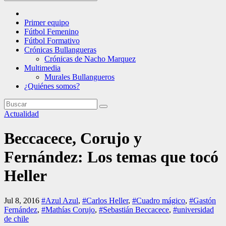
Primer equipo
Fútbol Femenino
Fútbol Formativo
Crónicas Bullangueras
Crónicas de Nacho Marquez
Multimedia
Murales Bullangueros
¿Quiénes somos?
Actualidad
Beccacece, Corujo y
Fernández: Los temas que tocó
Heller
Jul 8, 2016
#Azul Azul
,
#Carlos Heller
,
#Cuadro mágico
,
#Gastón
Fernández
,
#Mathías Corujo
,
#Sebastián Beccacece
,
#universidad
de chile