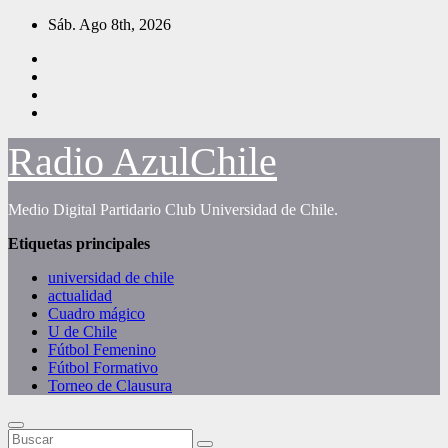
Saltar
Sáb. Ago 8th, 2026
al
contenido
Radio AzulChile
Medio Digital Partidario Club Universidad de Chile.
Etiquetas principales
universidad de chile
actualidad
Cuadro mágico
U de Chile
Fútbol Femenino
Fútbol Formativo
Torneo de Clausura